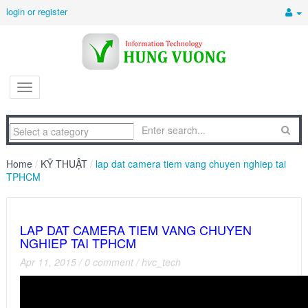
login or register
Home
/
KỸ THUẬT
/
lap dat camera tiem vang chuyen nghiep tai
TPHCM
LAP DAT CAMERA TIEM VANG CHUYEN
NGHIEP TAI TPHCM
Apr 11, 2015
/
0 comment
/
hvc_tech