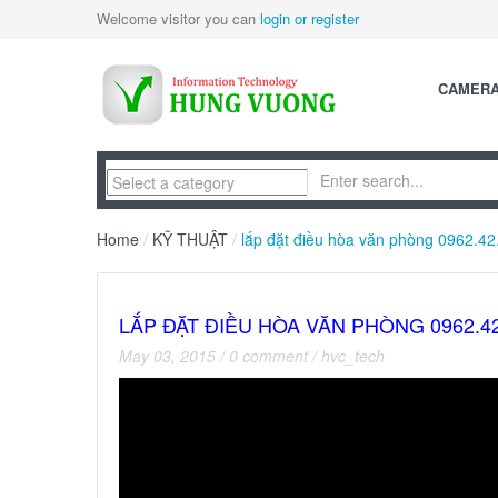
Welcome visitor you can
login or register
CAMER
Home
/
KỸ THUẬT
/
lắp đặt điều hòa văn phòng 0962.42
LẮP ĐẶT ĐIỀU HÒA VĂN PHÒNG 0962.42
May 03, 2015
/
0 comment
/
hvc_tech