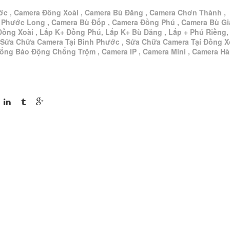
ớc , Camera Đồng Xoài , Camera Bù Đăng , Camera Chơn Thành ,
 Phước Long , Camera Bù Đốp , Camera Đồng Phú , Camera Bù G
Đồng Xoài , Lắp K+ Đồng Phú, Lắp K+ Bù Đăng , Lắp + Phú Riềng,
 Sửa Chữa Camera Tại Bình Phước , Sửa Chữa Camera Tại Đồng Xo
hống Báo Động Chống Trộm , Camera IP , Camera Mini , Camera H