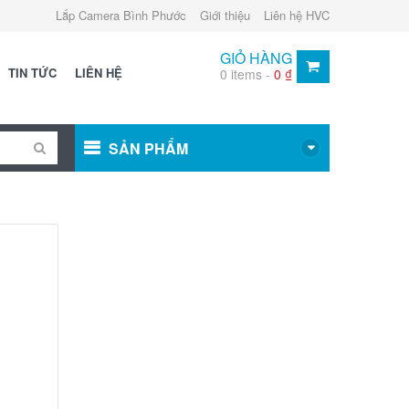
Lắp Camera Bình Phước
Giới thiệu
Liên hệ HVC
GIỎ HÀNG
TIN TỨC
LIÊN HỆ
0 items -
0
₫
SẢN PHẨM