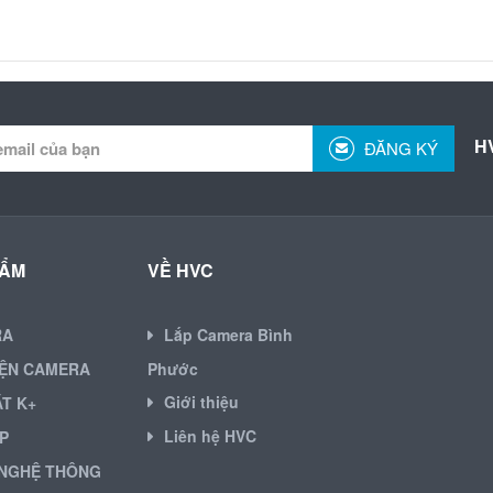
H
ĐĂNG KÝ
HẨM
VỀ HVC
RA
Lắp Camera Bình
IỆN CAMERA
Phước
Giới thiệu
ẶT K+
Liên hệ HVC
P
NGHỆ THÔNG