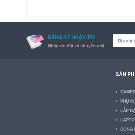
ĐĂNG KÝ NHẬN TIN
Nhận ưu đãi và khuyến mãi
SẢN P
CAME
PHỤ K
LẮP Đ
LAPTO
CÔNG 