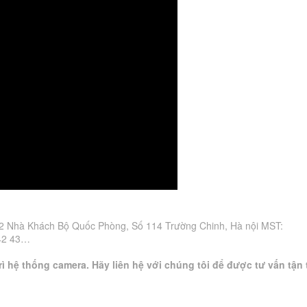
hà Khách Bộ Quốc Phòng, Số 114 Trường Chinh, Hà nội MST:
 42 43…
ì hệ thống camera. Hãy liên hệ với chúng tôi để được tư vấn tận 