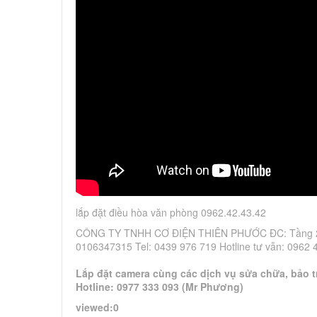
lắp đặt điều hòa văn phòng 0962.42.43.42
CÔNG TY TNHH CƠ ĐIỆN THIÊN PHƯỚC ĐC: Tầng 2 N
0106347315 Tel: 0439 976 719 Hotline tư vẫn: 0962
Lắp đặt camera cùng các dịch vụ sửa chữa, bảo tr
Hotline: 0977 333 093 (Mr Phương)
viewed:0