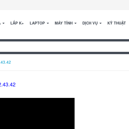
A
LẮP K+
LAPTOP
MÁY TÍNH
DỊCH VỤ
KỸ THUẬT
.43.42
.43.42