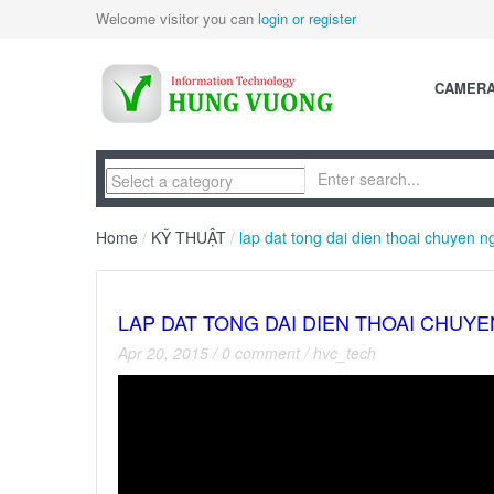
Welcome visitor you can
login or register
CAMER
Home
/
KỸ THUẬT
/
lap dat tong dai dien thoai chuyen n
LAP DAT TONG DAI DIEN THOAI CHUYE
Apr 20, 2015
/
0 comment
/
hvc_tech