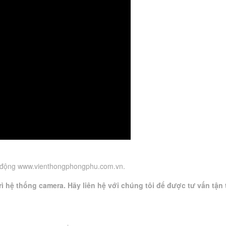
áo động www.vienthongphongphu.com.vn.
ì hệ thống camera. Hãy liên hệ với chúng tôi để được tư vấn tận 