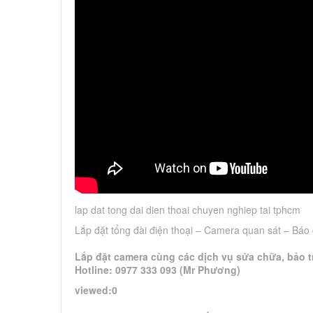
lap dat tong dai dien thoai chuyen nghiep tai tphcm
Lắp đặt tổng đài điện thoại – Camera quan sát – B
Lắp đặt camera cùng các dịch vụ sửa chữa, bảo tr
Hotline: 0977 333 093 (Mr Phương)
viewed:0