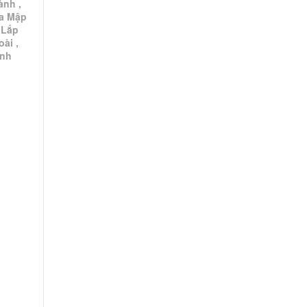
ành ,
ia Mập
 Lắp
ài ,
ành