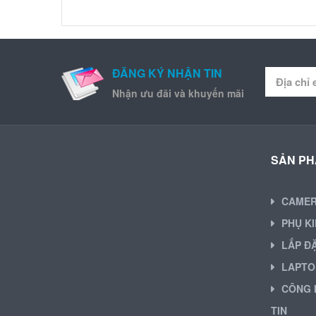
ĐĂNG KÝ NHẬN TIN
Nhận ưu đãi và khuyến mãi
SẢN P
CAME
PHỤ K
LẮP Đ
LAPTO
CÔNG 
TIN