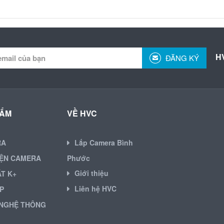
H
ĐĂNG KÝ
HẨM
VỀ HVC
RA
Lắp Camera Bình
IỆN CAMERA
Phước
Giới thiệu
ẶT K+
Liên hệ HVC
P
NGHỆ THÔNG