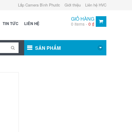
Lắp Camera Bình Phước
Giới thiệu
Liên hệ HVC
GIỎ HÀNG
TIN TỨC
LIÊN HỆ
0 items -
0
₫
SẢN PHẨM