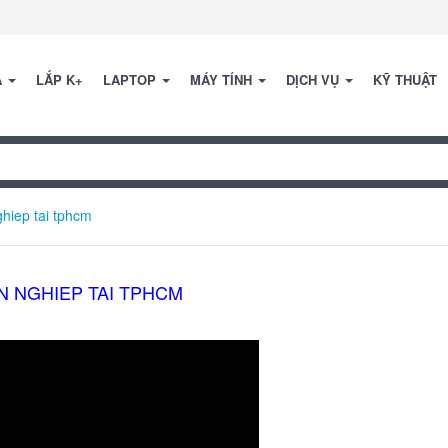
A
LẮP K+
LAPTOP
MÁY TÍNH
DỊCH VỤ
KỸ THUẬT
ghiep tai tphcm
N NGHIEP TAI TPHCM