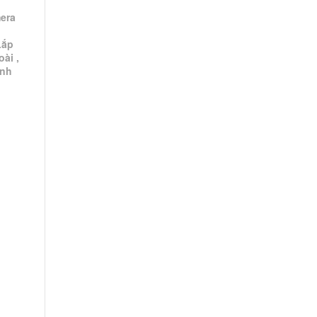
era
Lắp
ài ,
ành