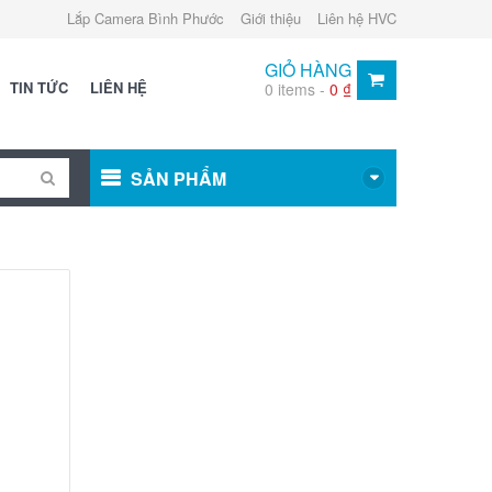
Lắp Camera Bình Phước
Giới thiệu
Liên hệ HVC
GIỎ HÀNG
TIN TỨC
LIÊN HỆ
0 items -
0
₫
SẢN PHẨM