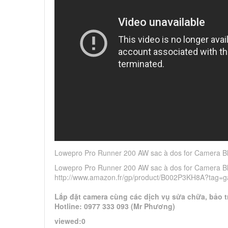
Lowepro Pro Runner 200 AW sac à dos for Camera B
Lowepro Pro Runner 200 AW sac à dos for Camera Bl
http://www.amazon.fr/gp/product/B002P3KH8A?tag=g
Lắp đặt camera cùng các dịch vụ sửa chữa, bảo tr
Hotline: 0977 333 093 (Mr Phương)
viewed:0