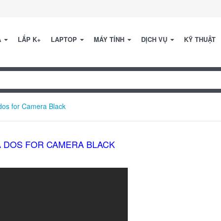
A
LẮP K+
LAPTOP
MÁY TÍNH
DỊCH VỤ
KỸ THUẬT
os for Camera Black
À DOS FOR CAMERA BLACK