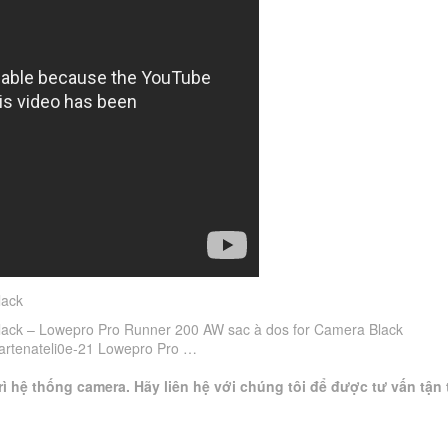
lack
ack – Lowepro Pro Runner 200 AW sac à dos for Camera Black
artenateli0e-21 Lowepro Pro …
ì hệ thống camera. Hãy liên hệ với chúng tôi để được tư vấn tận 