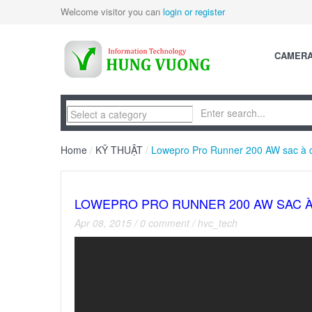
Welcome visitor you can
login or register
CAMER
Home
/
KỸ THUẬT
/
Lowepro Pro Runner 200 AW sac à d
LOWEPRO PRO RUNNER 200 AW SAC 
Apr 08, 2015
/
0 comment
/
hvc_tech