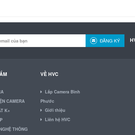
H
ĐĂNG KÝ
HẨM
VỀ HVC
RA
Lắp Camera Bình
IỆN CAMERA
Phước
Giới thiệu
ẶT K+
Liên hệ HVC
P
NGHỆ THÔNG