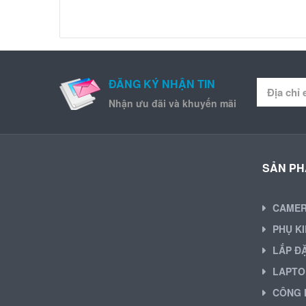
ĐĂNG KÝ NHẬN TIN
Nhận ưu đãi và khuyến mãi
SẢN P
CAME
PHỤ K
LẮP Đ
LAPTO
CÔNG 