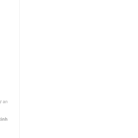
ự an
tình