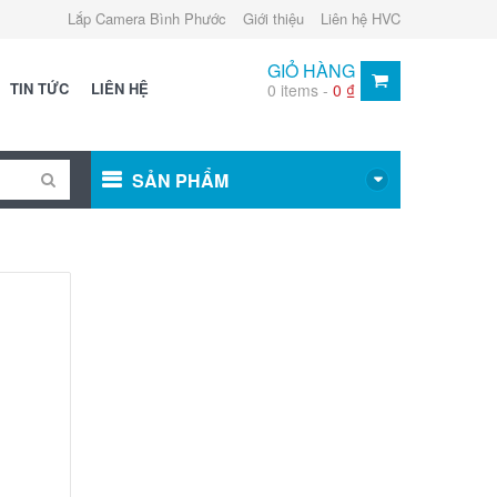
Lắp Camera Bình Phước
Giới thiệu
Liên hệ HVC
GIỎ HÀNG
TIN TỨC
LIÊN HỆ
0 items -
0
₫
SẢN PHẨM