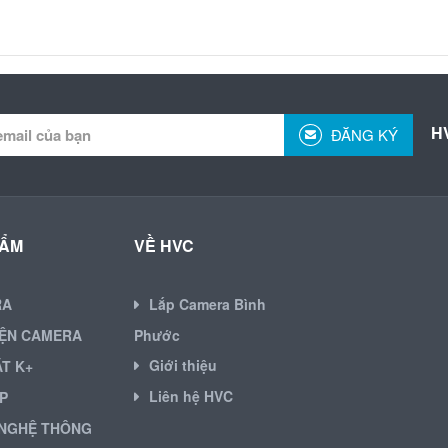
H
ĐĂNG KÝ
HẨM
VỀ HVC
RA
Lắp Camera Bình
IỆN CAMERA
Phước
Giới thiệu
ẶT K+
Liên hệ HVC
P
NGHỆ THÔNG