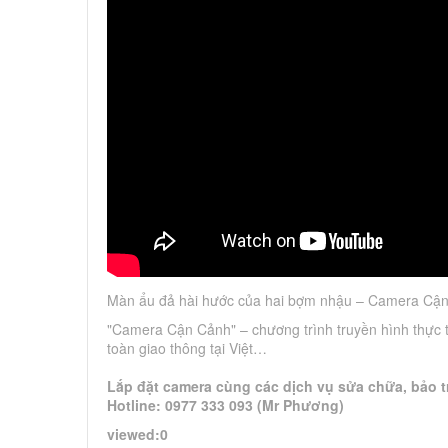
Màn ẩu đả hài hước của hai bợm nhậu – Camera Cận
"Camera Cận Cảnh" – chương trình truyền hình thực tế 
toàn giao thông tại Việt…
Lắp đặt camera cùng các dịch vụ sửa chữa, bảo tr
Hotline: 0977 333 093 (Mr Phương)
viewed:0