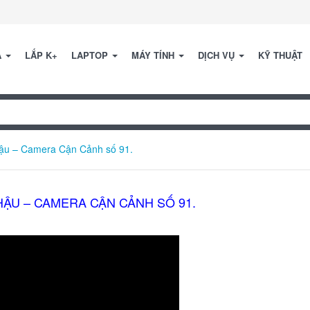
A
LẮP K+
LAPTOP
MÁY TÍNH
DỊCH VỤ
KỸ THUẬT
hậu – Camera Cận Cảnh số 91.
HẬU – CAMERA CẬN CẢNH SỐ 91.