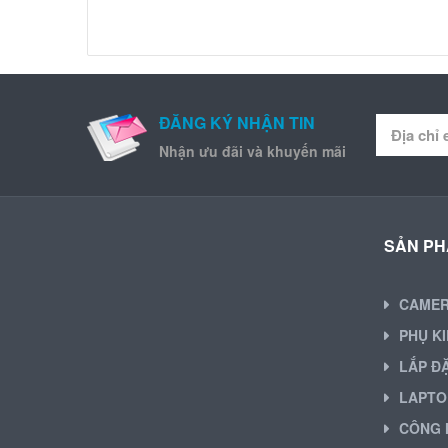
ĐĂNG KÝ NHẬN TIN
Nhận ưu đãi và khuyến mãi
SẢN P
CAME
PHỤ K
LẮP Đ
LAPTO
CÔNG 