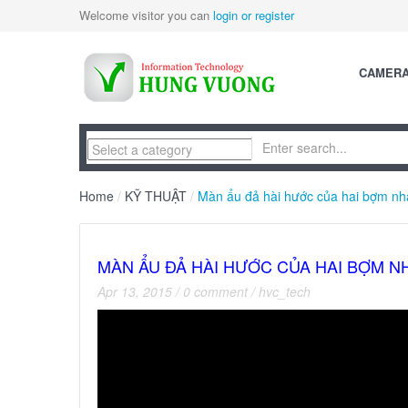
Welcome visitor you can
login or register
CAMER
Home
/
KỸ THUẬT
/
Màn ẩu đả hài hước của hai bợm n
MÀN ẨU ĐẢ HÀI HƯỚC CỦA HAI BỢM N
Apr 13, 2015
/
0 comment
/
hvc_tech