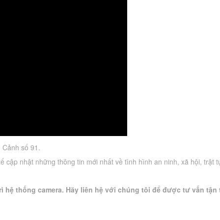
 Cảnh số 91.
cập nhật những thông tin mới nhất về tình hình an ninh, xã hội, trật t
ì hệ thống camera. Hãy liên hệ với chúng tôi để được tư vấn tận 