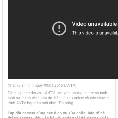
Nhật ký an ninh ngày 09/04/2015 (ANTV)
Đăng ký theo dõi với " ANTV " để xem những tin tức an ninh,
hình sư, hành trình phá án, bản tin 113 online và các chương
trình ANTV hấp dẫn mới nhất. Tin nóng…
Lắp đặt camera cùng các dịch vụ sửa chữa, bảo trì hệ
thống camera. Hãy liên hệ với chúng tôi để được tư vấn