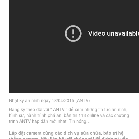
Nhật ký an ninh ngày 18/04/2015 (ANTV)
Đăng ký theo dõi với " ANTV " để xem những tin tức an ninh,
hình sư, hành trình phá án, bản tin 113 online và các chương
trình ANTV hấp dẫn mới nhất. Tin nóng…
Lắp đặt camera cùng các dịch vụ sửa chữa, bảo trì hệ
thống camera. Hãy liên hệ với chúng tôi để được tư vấn