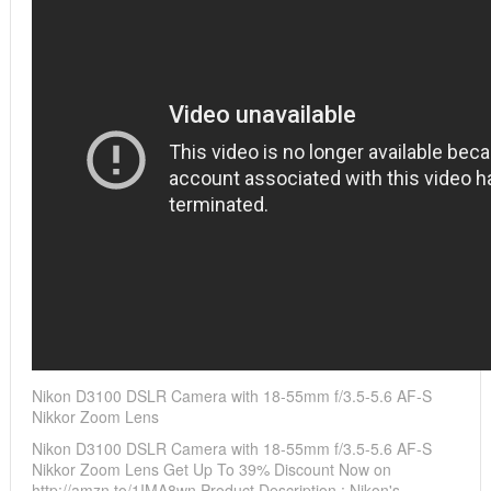
Nikon D3100 DSLR Camera with 18-55mm f/3.5-5.6 AF-S
Nikkor Zoom Lens
Nikon D3100 DSLR Camera with 18-55mm f/3.5-5.6 AF-S
Nikkor Zoom Lens Get Up To 39% Discount Now on
http://amzn.to/1IMA8wn Product Description : Nikon's