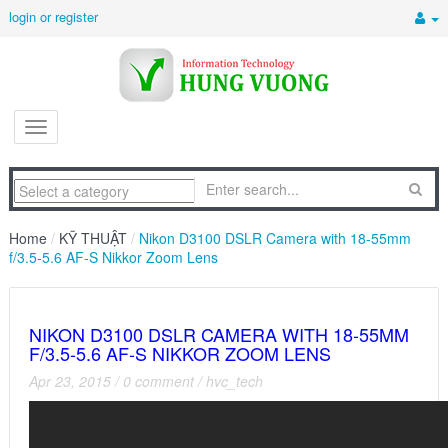
login or register
Home
/
KỸ THUẬT
/
Nikon D3100 DSLR Camera with 18-55mm
f/3.5-5.6 AF-S Nikkor Zoom Lens
NIKON D3100 DSLR CAMERA WITH 18-55MM
F/3.5-5.6 AF-S NIKKOR ZOOM LENS
Apr 23, 2015
/
0 comment
/
hvc_tech