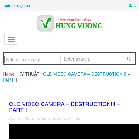
login or register
Home
/
KỸ THUẬT
/
OLD VIDEO CAMERA – DESTRUCTION!!! –
PART 1
OLD VIDEO CAMERA – DESTRUCTION!!! –
PART 1
Apr 11, 2015
/
0 comment
/
hvc_tech