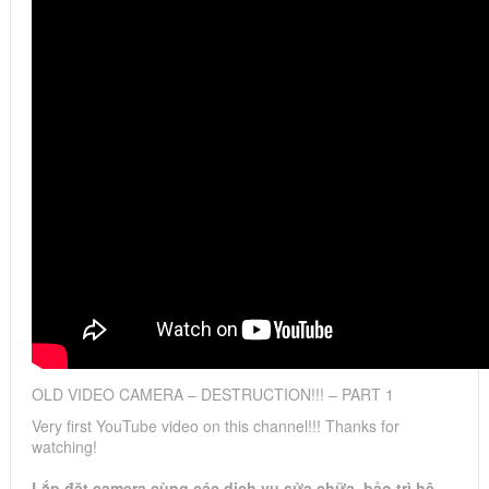
OLD VIDEO CAMERA – DESTRUCTION!!! – PART 1
Very first YouTube video on this channel!!! Thanks for
watching!
Lắp đặt camera cùng các dịch vụ sửa chữa, bảo trì hệ