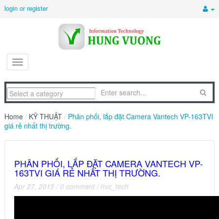
login or register
Home
/
KỸ THUẬT
/
Phân phối, lắp đặt Camera Vantech VP-163TVI
giá rẻ nhất thị trường.
PHÂN PHỐI, LẮP ĐẶT CAMERA VANTECH VP-
163TVI GIÁ RẺ NHẤT THỊ TRƯỜNG.
Apr 27, 2015
/
0 comment
/
hvc_tech