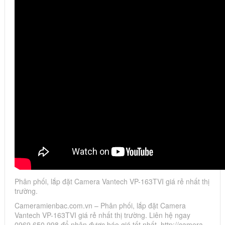
Phân phối, lắp đặt Camera Vantech VP-163TVI giá rẻ nhất thị
trường.
Cameramienbac.com.vn – Phân phối, lắp đặt Camera
Vantech VP-163TVI giá rẻ nhất thị trường. Liên hệ ngay
0969.650.998 để nhận được báo giá tốt nhất. http://camera…