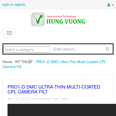
login or register
Home
/
KỸ THUẬT
/
PRO1-D DMC Ultra-Thin Multi-Coated CPL
Camera Filt
PRO1-D DMC ULTRA-THIN MULTI-COATED
CPL CAMERA FILT
Apr 16, 2015
/
0 comment
/
hvc_tech