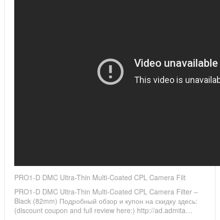
PRO1-D DMC Ultra-Thin Multi-Coated CPL Camera Filt
PRO1-D DMC Ultra-Thin Multi-Coated CPL Camera Filter –
Black (82mm) Подробный обзор и купон на скидку здесь:
(discount coupon and full review here:) http://ad.admita…