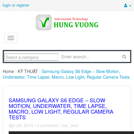
login or register
Home
/
KỸ THUẬT
/
Samsung Galaxy S6 Edge – Slow Motion,
Underwater, Time Lapse, Macro, Low Light, Regular Camera Tests
SAMSUNG GALAXY S6 EDGE – SLOW
MOTION, UNDERWATER, TIME LAPSE,
MACRO, LOW LIGHT, REGULAR CAMERA
TESTS
Apr 20, 2015
/
0 comment
/
hvc_tech