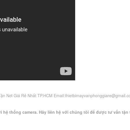
ận Nơi Giá Rẻ Nhất TP.HCM Email:
thietbimayvanphonggiare@gmail.
ì hệ thống camera. Hãy liên hệ với chúng tôi để được tư vấn tận 