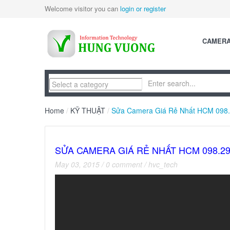
Welcome visitor you can
login or register
CAMER
Home
/
KỸ THUẬT
/
Sửa Camera Giá Rẻ Nhất HCM 098.
SỬA CAMERA GIÁ RẺ NHẤT HCM 098.29
May 03, 2015
/
0 comment
/
hvc_tech