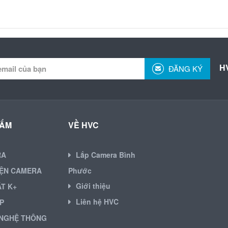
H
ĐĂNG KÝ
HẨM
VỀ HVC
RA
Lắp Camera Bình
IỆN CAMERA
Phước
Giới thiệu
ẶT K+
Liên hệ HVC
P
NGHỆ THÔNG