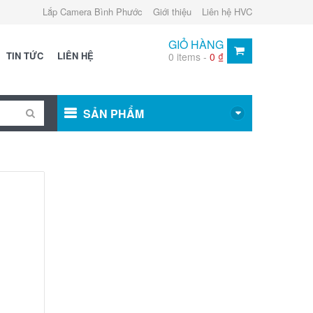
Lắp Camera Bình Phước
Giới thiệu
Liên hệ HVC
GIỎ HÀNG
TIN TỨC
LIÊN HỆ
0 items -
0
₫
SẢN PHẨM