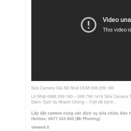
Sửa Camera Giá Rẻ Nhất HCM 098.299.180
Lê Nhật 0988.299.180 – 098.798.1416 Sửa Camera T
Điểm: Dịch Vụ Nhanh Chóng – Triệt để bệnh…
Lắp đặt camera cùng các dịch vụ sửa chữa, bảo tr
Hotline: 0977 333 093 (Mr Phương)
viewed:0