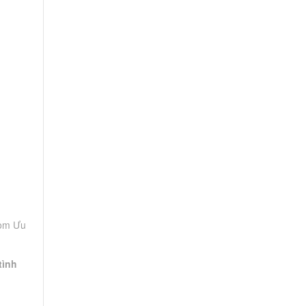
com
Ưu
tình