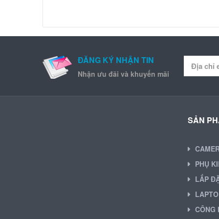
ĐĂNG KÝ NHẬN TIN
Nhận ưu đãi và khuyến mãi
SẢN P
CAME
PHỤ K
LẮP Đ
LAPTO
CÔNG 