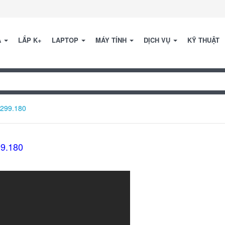
A
LẮP K+
LAPTOP
MÁY TÍNH
DỊCH VỤ
KỸ THUẬT
299.180
9.180