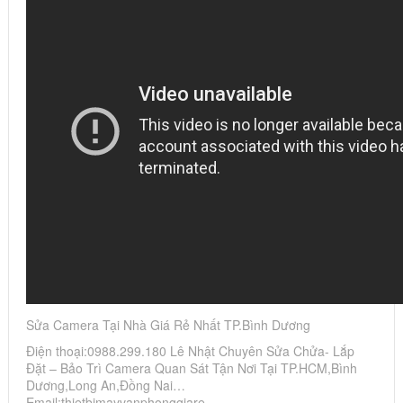
Sửa Camera Tại Nhà Giá Rẻ Nhất TP.Bình Dương
Điện thoại:0988.299.180 Lê Nhật Chuyên Sửa Chửa- Lắp
Đặt – Bảo Trì Camera Quan Sát Tận Nơi Tại TP.HCM,Bình
Dương,Long An,Đồng Nai…
Email:thietbimayvanphonggiare…