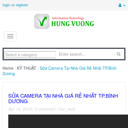
login or register
Home
/
KỸ THUẬT
/
Sửa Camera Tại Nhà Giá Rẻ Nhất TP.Bình
Dương
SỬA CAMERA TẠI NHÀ GIÁ RẺ NHẤT TP.BÌNH
DƯƠNG
Apr 14, 2015
/
0 comment
/
hvc_tech