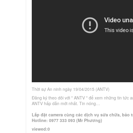
Thời sự An ninh ngày 19/04/2015 (ANTV)
Đăng ký theo dõi với " ANTV " để xem những tin tức an
ANTV hấp dẫn mới nhất. Tin nóng…
Lắp đặt camera cùng các dịch vụ sửa chữa, bảo tr
Hotline: 0977 333 093 (Mr Phương)
viewed:0