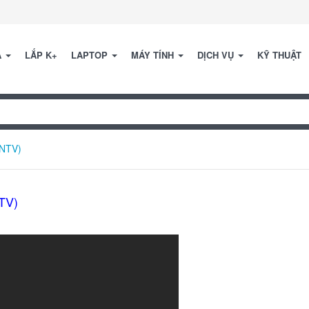
A
LẮP K+
LAPTOP
MÁY TÍNH
DỊCH VỤ
KỸ THUẬT
ANTV)
TV)