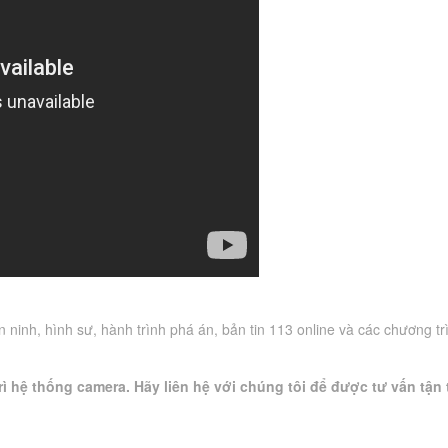
 ninh, hình sư, hành trình phá án, bản tin 113 online và các chương tr
ì hệ thống camera. Hãy liên hệ với chúng tôi để được tư vấn tận 