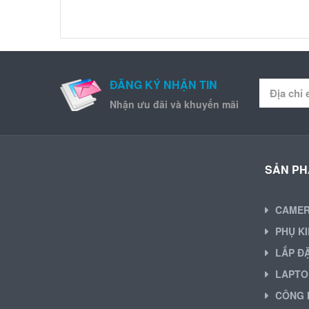
ĐĂNG KÝ NHẬN TIN
Nhận ưu đãi và khuyến mãi
SẢN P
CAME
PHỤ K
LẮP Đ
LAPTO
CÔNG 