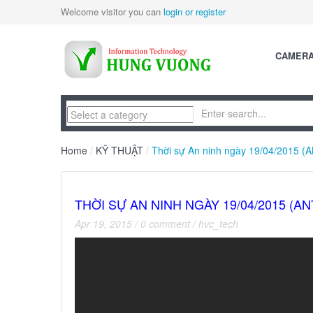
Welcome visitor you can
login or register
CAMER
Home
/
KỸ THUẬT
/
Thời sự An ninh ngày 19/04/2015 (
THỜI SỰ AN NINH NGÀY 19/04/2015 (AN
Apr 19, 2015
/
0 comment
/
hvc_tech