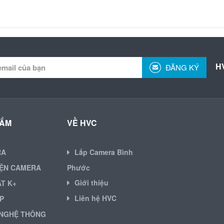
H
ĐĂNG KÝ
HẨM
VỀ HVC
RA
Lắp Camera Bình
IỆN CAMERA
Phước
Giới thiệu
ẶT K+
Liên hệ HVC
P
NGHỆ THÔNG