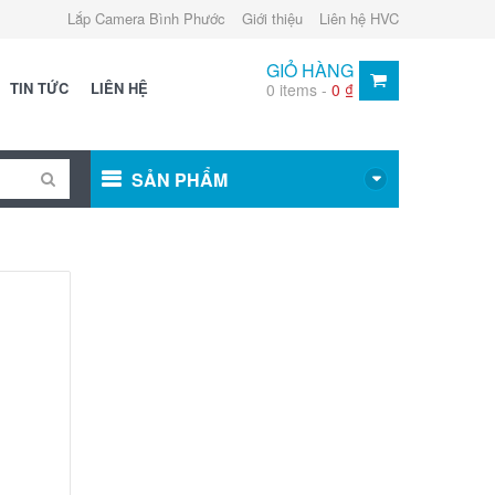
Lắp Camera Bình Phước
Giới thiệu
Liên hệ HVC
GIỎ HÀNG
TIN TỨC
LIÊN HỆ
0 items -
0
₫
SẢN PHẨM