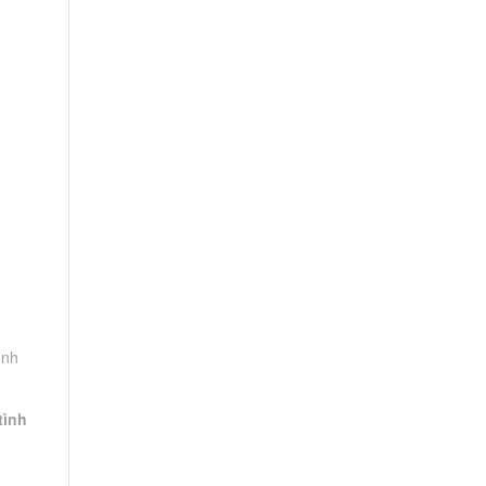
ình
tình