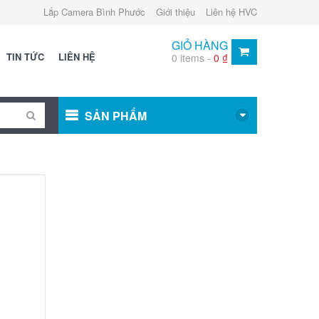
Lắp Camera Bình Phước
Giới thiệu
Liên hệ HVC
GIỎ HÀNG
TIN TỨC
LIÊN HỆ
0 items -
0
₫
SẢN PHẨM