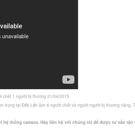
i chết 1 người bị thương 21/04/2015
m trọng tại Đắk Lắk làm 6 người chết và người người bị thương nặng, 
ì hệ thống camera. Hãy liên hệ với chúng tôi để được tư vấn tận 