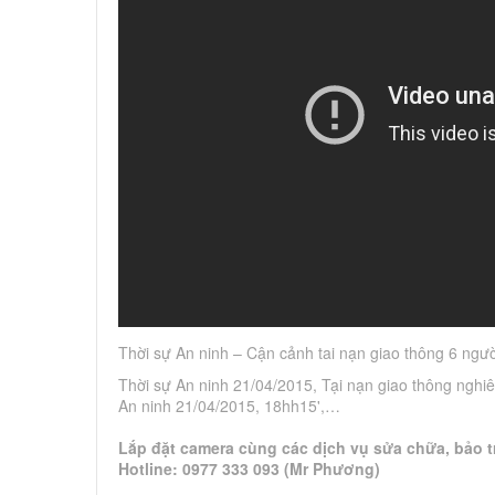
Thời sự An ninh – Cận cảnh tai nạn giao thông 6 ngườ
Thời sự An ninh 21/04/2015, Tại nạn giao thông nghiê
An ninh 21/04/2015, 18hh15',…
Lắp đặt camera cùng các dịch vụ sửa chữa, bảo tr
Hotline: 0977 333 093 (Mr Phương)