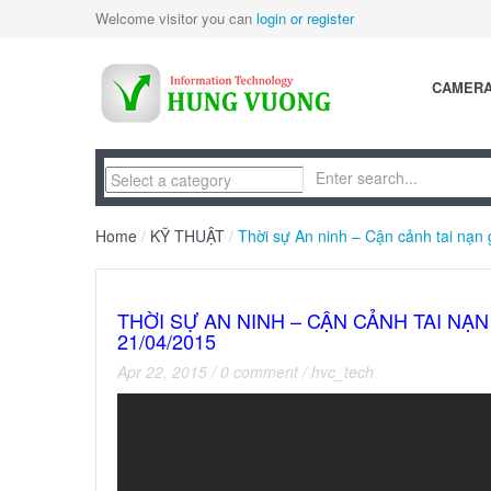
Welcome visitor you can
login or register
CAMER
Home
/
KỸ THUẬT
/
Thời sự An ninh – Cận cảnh tai nạn 
THỜI SỰ AN NINH – CẬN CẢNH TAI NẠ
21/04/2015
Apr 22, 2015
/
0 comment
/
hvc_tech