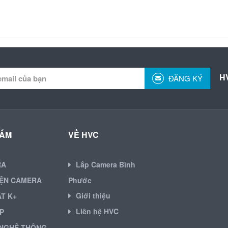
H
ĐĂNG KÝ
HẨM
VỀ HVC
RA
Lắp Camera Bình
IỆN CAMERA
Phước
Giới thiệu
ẶT K+
Liên hệ HVC
P
NGHỆ THÔNG