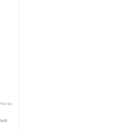
Thoi su
tình