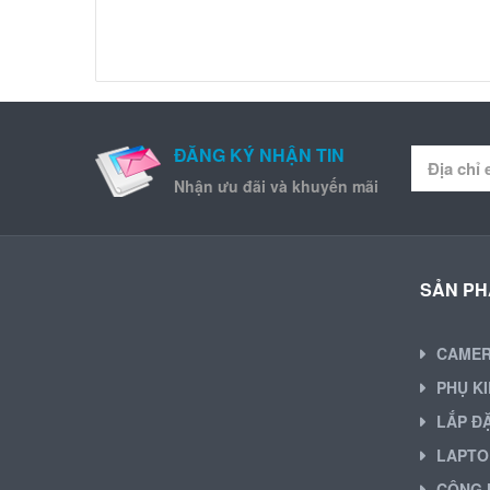
ĐĂNG KÝ NHẬN TIN
Nhận ưu đãi và khuyến mãi
SẢN P
CAME
PHỤ K
LẮP Đ
LAPTO
CÔNG 