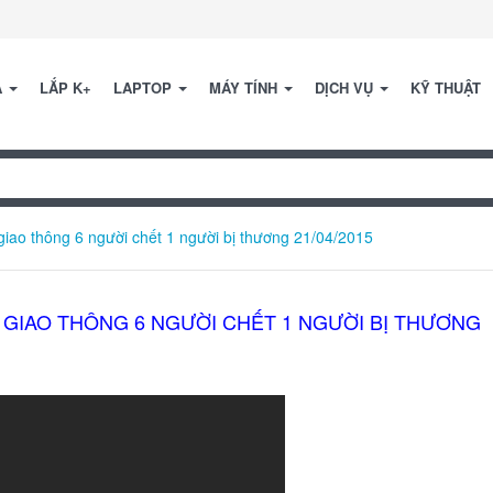
A
LẮP K+
LAPTOP
MÁY TÍNH
DỊCH VỤ
KỸ THUẬT
giao thông 6 người chết 1 người bị thương 21/04/2015
N GIAO THÔNG 6 NGƯỜI CHẾT 1 NGƯỜI BỊ THƯƠNG