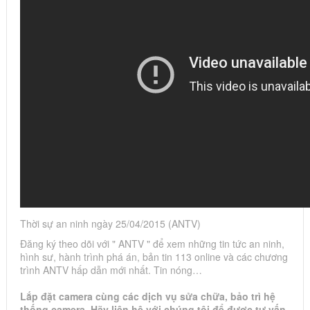
Thời sự an ninh ngày 25/04/2015 (ANTV)
Đăng ký theo dõi với " ANTV " để xem những tin tức an ninh,
hình sư, hành trình phá án, bản tin 113 online và các chương
trình ANTV hấp dẫn mới nhất. Tin nóng…
Lắp đặt camera cùng các dịch vụ sửa chữa, bảo trì hệ
thống camera. Hãy liên hệ với chúng tôi để được tư vấn