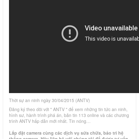
Thời sự an ninh ngày 30/04/2015 (ANTV)
Đăng ký theo dõi với " ANTV " để xem những tin tức an ninh,
hình sư, hành trình phá án, bản tin 113 online và các chương
trình ANTV hấp dẫn mới nhất. Tin nóng…
Lắp đặt camera cùng các dịch vụ sửa chữa, bảo trì hệ
thống camera. Hãy liên hệ với chúng tôi để được tư vấn