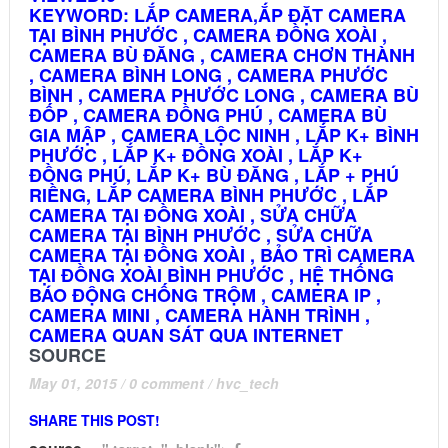
KEYWORD: LẮP CAMERA,ẮP ĐẶT CAMERA
TẠI BÌNH PHƯỚC , CAMERA ĐỒNG XOÀI ,
CAMERA BÙ ĐĂNG , CAMERA CHƠN THÀNH
, CAMERA BÌNH LONG , CAMERA PHƯỚC
BÌNH , CAMERA PHƯỚC LONG , CAMERA BÙ
ĐỐP , CAMERA ĐỒNG PHÚ , CAMERA BÙ
GIA MẬP , CAMERA LỘC NINH , LẮP K+ BÌNH
PHƯỚC , LẮP K+ ĐỒNG XOÀI , LẮP K+
ĐỒNG PHÚ, LẮP K+ BÙ ĐĂNG , LẮP + PHÚ
RIỀNG, LẮP CAMERA BÌNH PHƯỚC , LẮP
CAMERA TẠI ĐỒNG XOÀI , SỬA CHỮA
CAMERA TẠI BÌNH PHƯỚC , SỬA CHỮA
CAMERA TẠI ĐỒNG XOÀI , BẢO TRÌ CAMERA
TẠI ĐỒNG XOÀI BÌNH PHƯỚC , HỆ THỐNG
BÁO ĐỘNG CHỐNG TRỘM , CAMERA IP ,
CAMERA MINI , CAMERA HÀNH TRÌNH ,
CAMERA QUAN SÁT QUA INTERNET
SOURCE
May 01, 2015
/
0 comment
/
hvc_tech
SHARE THIS POST!