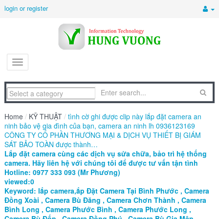
login or register
Home
/
KỸ THUẬT
/
tình cờ ghi được clip này lắp đặt camera an
ninh bảo vệ gia đình của bạn, camera an ninh lh 0936123169
CÔNG TY CỔ PHẦN THƯƠNG MẠI & DỊCH VỤ THIẾT BỊ GIÁM
SÁT BẢO TOÀN được thành…
Lắp đặt camera cùng các dịch vụ sửa chữa, bảo trì hệ thống
camera. Hãy liên hệ với chúng tôi để được tư vấn tận tình
Hotline: 0977 333 093 (Mr Phương)
viewed:0
Keyword: lắp camera,ắp Đặt Camera Tại Bình Phước , Camera
Đồng Xoài , Camera Bù Đăng , Camera Chơn Thành , Camera
Bình Long , Camera Phước Bình , Camera Phước Long ,
Camera Bù Đốp , Camera Đồng Phú , Camera Bù Gia Mập ,