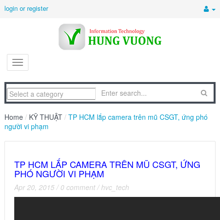
login or register
Home
/
KỸ THUẬT
/
TP HCM lắp camera trên mũ CSGT, ứng phó
người vi phạm
TP HCM LẮP CAMERA TRÊN MŨ CSGT, ỨNG
PHÓ NGƯỜI VI PHẠM
Apr 20, 2015
/
0 comment
/
hvc_tech