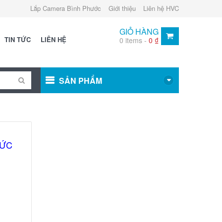
Lắp Camera Bình Phước
Giới thiệu
Liên hệ HVC
GIỎ HÀNG
TIN TỨC
LIÊN HỆ
0 items -
0
₫
SẢN PHẨM
TỨC