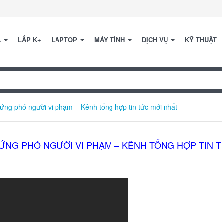
A
LẮP K+
LAPTOP
MÁY TÍNH
DỊCH VỤ
KỸ THUẬT
ng phó người vi phạm – Kênh tổng hợp tin tức mới nhất
ỨNG PHÓ NGƯỜI VI PHẠM – KÊNH TỔNG HỢP TIN 