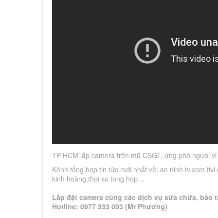
TP HCM lắp camera trên mũ CSGT, ứng phó người vi 
Kênh tổng hợp tin tức mới nhất về: an ninh tv,xem tiv
kinh hoàng,thoi su tong hop…
Lắp đặt camera cùng các dịch vụ sửa chữa, bảo tr
Hotline: 0977 333 093 (Mr Phương)