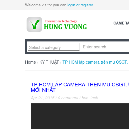
Welcome visitor you can
login or register
CAMER
Home
/
KỸ THUẬT
/
TP HCM lắp camera trên mũ CSGT, ứ
TP HCM LẮP CAMERA TRÊN MŨ CSGT, 
MỚI NHẤT
Apr 21, 2015
/
0 comment
/
hvc_tech