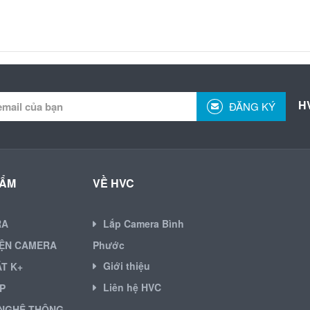
H
ĐĂNG KÝ
HẨM
VỀ HVC
RA
Lắp Camera Bình
IỆN CAMERA
Phước
Giới thiệu
ẶT K+
Liên hệ HVC
P
NGHỆ THÔNG