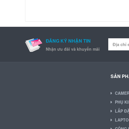
ĐĂNG KÝ NHẬN TIN
Nhận ưu đãi và khuyến mãi
SẢN P
CAME
PHỤ K
LẮP Đ
LAPTO
CÔNG 