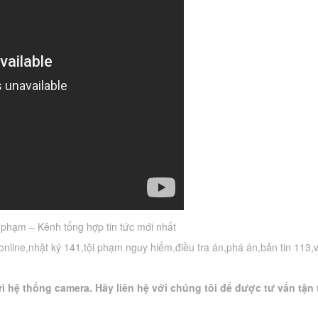
phạm – Kênh tổng hợp tin tức mới nhất
i online,nhật ký 141,tội phạm nguy hiểm,điều tra án,phá án,bản tin 113,
ì hệ thống camera. Hãy liên hệ với chúng tôi để được tư vấn tận 