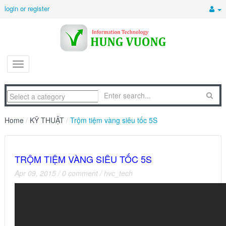
login or register
Home
/
KỸ THUẬT
/
Trộm tiệm vàng siêu tốc 5S
TRỘM TIỆM VÀNG SIÊU TỐC 5S
Apr 09, 2015
/
0 comment
/
hvc_tech