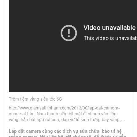
Trộm tiệm vàng siêu tốc 5S
http://www.giamsathinhanh.com/2013/06/lap-dat-camera-
quan-sat.html Nam thanh niên bịt mặt đi nhanh vào tiệm
vàng, hắn bất ngờ rút búa, đập vỡ tủ kính trưng bày vàng,…
Lắp đặt camera cùng các dịch vụ sửa chữa, bảo trì hệ
thống camera. Hãy liên hệ với chúng tôi để được tư vấn