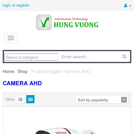
login or register
Home
/
Shop
/ Products tagged “Camera AHD”
CAMERA AHD
View