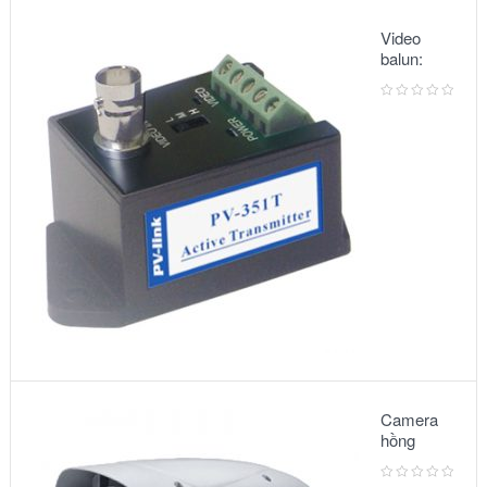
Video
balun:
METSUKI
MS-351T
Camera
hồng
ngoại:
Model –