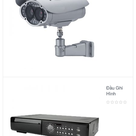
6002IR
Đầu Ghi
Hình
Camera:
MODEL
AVC791A