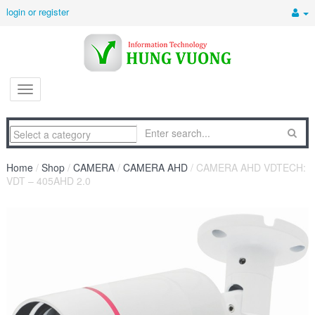
login or register
Home
/
Shop
/
CAMERA
/
CAMERA AHD
/ CAMERA AHD VDTECH:
VDT – 405AHD 2.0