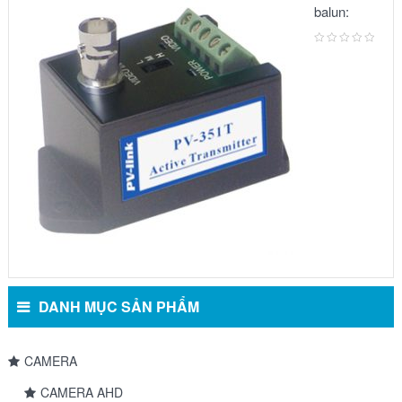
balun:
METSUKI
MS-351T
DANH MỤC SẢN PHẨM
CAMERA
CAMERA AHD