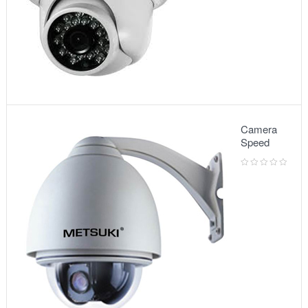
Camera
Speed
Dome:
Model
5010VG