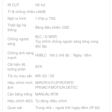
IR CUT
Hỗ trợ
Tỉ lệ chống nhiễu
≥48dB
Ngõ ra hình
1.0Vp-p 75Ω
Thiết lập hệ
Bảng điều khiển OSD
thống
BLC / D-WDR
Chống ngược
Tùy chỉnh chống ngược sáng từng vùng
sáng
độc lập.
Chống ánh sáng
HSBLC Với 2 chế độ : Ngày / đêm
mạnh
Cải hiện độ
ATR
tương phản
Tối ưu màu sắc
NR/ 2D / 3D
Hiệu chỉnh hình
MIROR/V-FLIP/ROTATE/
ảnh
PRIVACY/MOTION DETEC
Cân bằng trắng
MANUAL/ATW
Hiệu chỉnh AGC
Tự động /điều chỉnh
Quan sát
Trong nhà – ngoài trời /ngày-đêm (IP 66)