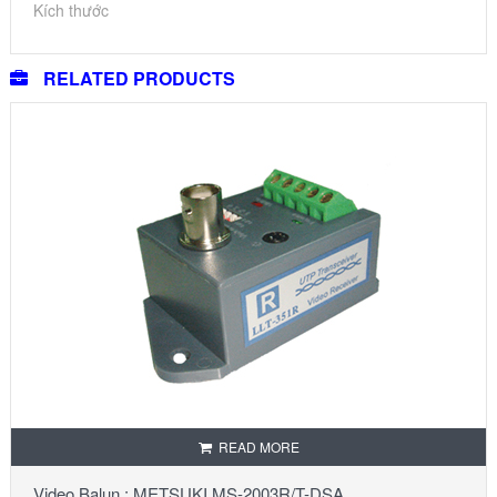
Kích thước
RELATED PRODUCTS
READ MORE
Video Balun : METSUKI MS-2003R/T-DSA