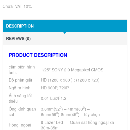
Chưa VAT 10%
DESCRIPTION
REVIEWS (0)
PRODUCT DESCRIPTION
cảm biến hình
1/25″ SONY 2.0 Megapixel CMOS
ảnh:
Độ phân giải
HD (1280 x 960 ) ; (1280 x 720)
Ngõ ra hình
HD 960P, 720P
Ánh sáng tối
0.01 Lux/F1.2
thiểu
0
0
Ống kính quan
3.6mm(92
) – 4mm(83
) –
0
0
sát
6mm(59
)-8mm(45
) tùy chọn
9 Lazer Led – Quan sát hồng ngoại xa
Hồng ngoại
30m-35m