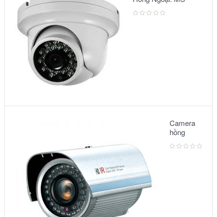
2303 IR
Camera
hồng
ngoại:
Model
3500IR