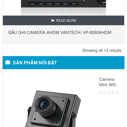
READ MORE
ĐẦU GHI CAMERA AHDM VANTECH: VP-8260AHDM
Showing all 14 results
SẢN PHẨM NỔI BẬT
Camera
Mini: MS-
5068