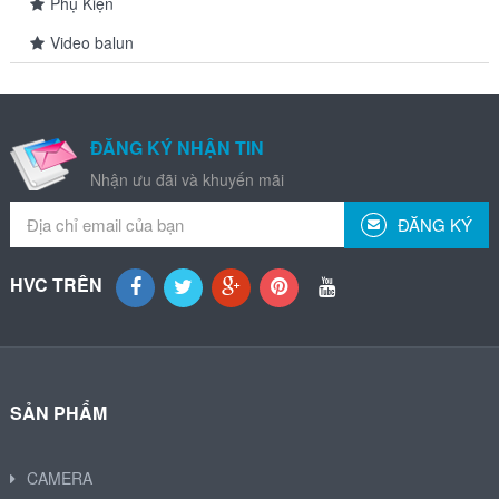
Phụ Kiện
Video balun
ĐĂNG KÝ NHẬN TIN
Nhận ưu đãi và khuyến mãi
ĐĂNG KÝ
HVC TRÊN
SẢN PHẨM
CAMERA