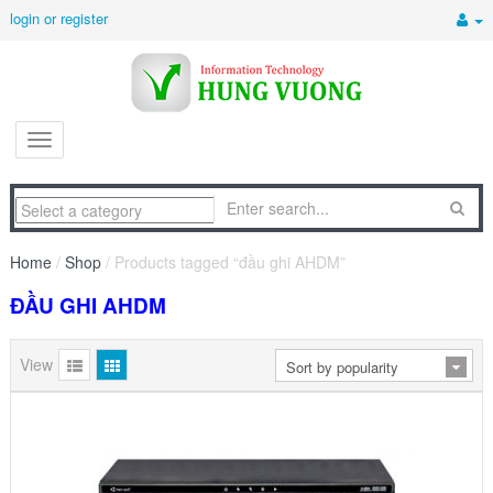
login or register
Home
/
Shop
/ Products tagged “đầu ghi AHDM”
ĐẦU GHI AHDM
View