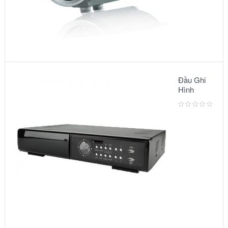
Đầu Ghi
Hình
Camera:
MODEL
AVC791A