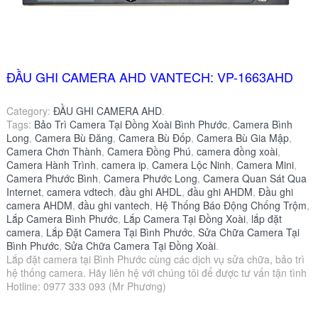
ĐẦU GHI CAMERA AHD VANTECH: VP-1663AHD
Category:
ĐẦU GHI CAMERA AHD
.
Tags:
Bảo Trì Camera Tại Đồng Xoài Bình Phước
,
Camera Bình
Long
,
Camera Bù Đăng
,
Camera Bù Đốp
,
Camera Bù Gia Mập
,
Camera Chơn Thành
,
Camera Đồng Phú
,
camera đồng xoài
,
Camera Hành Trình
,
camera ip
,
Camera Lộc Ninh
,
Camera Mini
,
Camera Phước Bình
,
Camera Phước Long
,
Camera Quan Sát Qua
Internet
,
camera vdtech
,
đầu ghi AHDL
,
đầu ghi AHDM
,
Đầu ghi
camera AHDM
,
đầu ghi vantech
,
Hệ Thống Báo Động Chống Trộm
,
Lắp Camera Bình Phước
,
Lắp Camera Tại Đồng Xoài
,
lắp đặt
camera
,
Lắp Đặt Camera Tại Bình Phước
,
Sửa Chữa Camera Tại
Bình Phước
,
Sửa Chữa Camera Tại Đồng Xoài
.
Lắp đặt camera tại Bình Phước cùng các dịch vụ sửa chữa, bảo trì
hệ thống camera. Hãy liên hệ với chúng tôi để được tư vấn tận tình
Hotline: 0977 333 093 (Mr Phương)