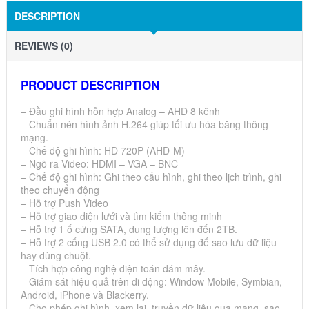
DESCRIPTION
REVIEWS (0)
PRODUCT DESCRIPTION
– Đầu ghi hình hỗn hợp Analog – AHD 8 kênh
– Chuẩn nén hình ảnh H.264 giúp tối ưu hóa băng thông
mạng.
– Chế độ ghi hình: HD 720P (AHD-M)
– Ngõ ra Video: HDMI – VGA – BNC
– Chế độ ghi hình: Ghi theo cấu hình, ghi theo lịch trình, ghi
theo chuyển động
– Hỗ trợ Push Video
– Hỗ trợ giao diện lưới và tìm kiếm thông minh
– Hỗ trợ 1 ố cứng SATA, dung lượng lên đến 2TB.
– Hỗ trợ 2 cổng USB 2.0 có thể sử dụng để sao lưu dữ liệu
hay dùng chuột.
– Tích hợp công nghệ điện toán đám mây.
– Giám sát hiệu quả trên di động: Window Mobile, Symbian,
Android, iPhone và Blackerry.
– Cho phép ghi hình, xem lại, truyền dữ liệu qua mạng, sao