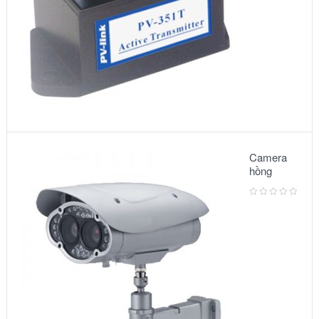
Camera
hồng
ngoại:
Model –
6002IR