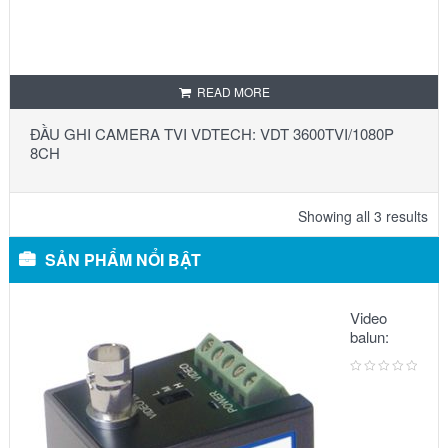
READ MORE
ĐẦU GHI CAMERA TVI VDTECH: VDT 3600TVI/1080P
8CH
Showing all 3 results
SẢN PHẨM NỔI BẬT
Video
balun:
METSUKI
MS-351T