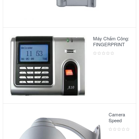
Máy Chấm Công:
FINGERPRINT
A10
Camera
Speed
Dome:
Model
5010VG