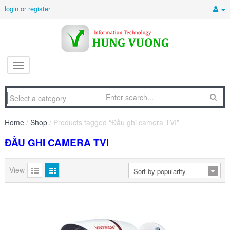
login or register
Home
/
Shop
/ Products tagged “Đầu ghi camera TVI”
ĐẦU GHI CAMERA TVI
View