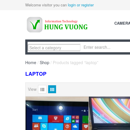
Welcome visitor you can
login or register
CAMER
Home
/
Shop
/ Products tagged “laptop”
LAPTOP
View