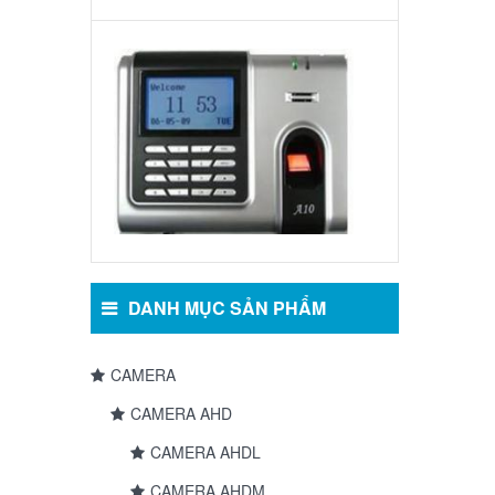
Máy
Chấm
Công:
FINGERPRINT
A10
DANH MỤC SẢN PHẨM
CAMERA
CAMERA AHD
CAMERA AHDL
CAMERA AHDM