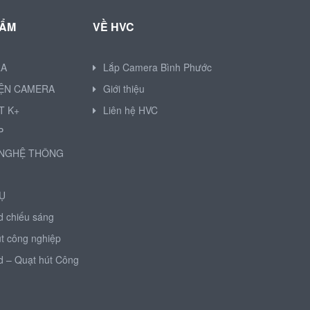
HẨM
VỀ HVC
RA
Lắp Camera Bình Phước
IỆN CAMERA
Giới thiệu
T K+
Liên hệ HVC
P
NGHỆ THÔNG
Ụ
d chiếu sáng
t công nghiệp
d – Quạt hút Công