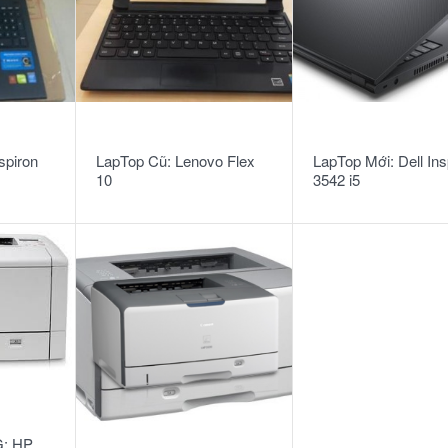
READ MORE
READ MORE
spiron
LapTop Cũ: Lenovo Flex
LapTop Mới: Dell Ins
10
3542 i5
4210U/4G/500G/Win
: HP