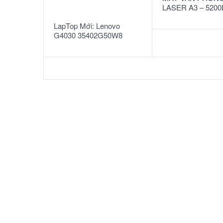
READ MORE
LASER A3 – 5200
LapTop Mới: Lenovo
G4030 35402G50W8