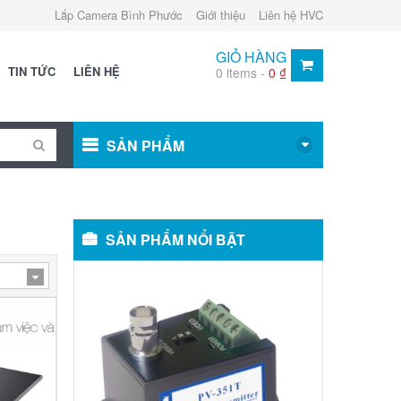
Lắp Camera Bình Phước
Giới thiệu
Liên hệ HVC
GIỎ HÀNG
TIN TỨC
LIÊN HỆ
0 items -
0
₫
SẢN PHẨM
SẢN PHẨM NỔI BẬT
Video
balun:
METSUKI
MS-
351T