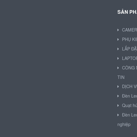
SẢN P
CAME
PHỤ K
LẮP ĐẶ
LAPTO
CÔNG 
TIN
DỊCH V
Đèn Le
Quạt hú
Đèn Le
nghiệp