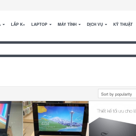
A
LẮP K+
LAPTOP
MÁY TÍNH
DỊCH VỤ
KỸ THUẬT