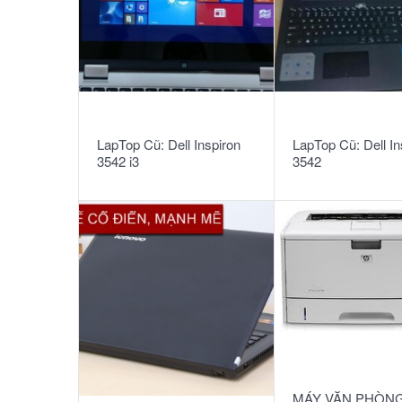
READ MORE
READ MORE
LapTop Cũ: Dell Inspiron
LapTop Cũ: Dell In
3542 i3
3542
READ MORE
MÁY VĂN PHÒNG