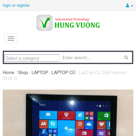
login or register
Home
/
Shop
/
LAPTOP
/
LAPTOP CŨ
/ LapTop Cũ: Dell Inspiron
3542 i3