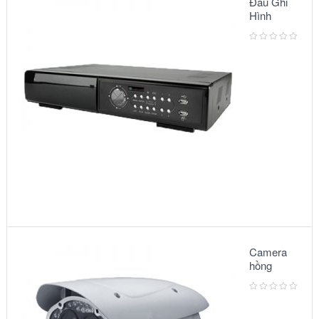
Đầu Ghi
Hình
Camera:
MODEL
AVC791A
Camera
hồng
ngoại:
Model –
6002IR