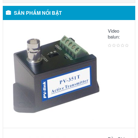
SẢN PHẨM NỔI BẬT
Video
balun:
METSUKI
MS-351T