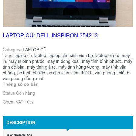
LAPTOP CŨ: DELL INSPIRON 3542 I3
Category:
LAPTOP CŨ
.
Tags:
laplop cũ
,
laptop
,
laptop cho sinh viên bp
,
laptop giá rẻ
,
máy
in
,
máy in bình phước
,
máy in đồng xoài
,
máy tính bình phước
,
máy
tính để bàn
,
máy tính giá rẻ
,
máy tính hùng vương
,
máy tính văn
phòng
,
pc bình phước
,
pc cho sinh viên
,
thiết bị văn phòng
,
thiết bị
văn phòng đồng xoài
.
Thông số cơ bản
Status Còn hàng
Chưa VAT 10%
DESCRIPTION
REVIEWS (0)