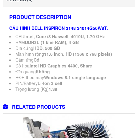
PRODUCT DESCRIPTION
CẤU HÌNH
DELL INSPIRON 3148 34014G50W8T:
CPU
Intel, Core i3 Haswell, 4010U, 1.70 GHz
RAM
DDR3L (1 khe RAM), 4 GB
Đĩa cứng
HDD, 500 GB
Màn hình rộng
11.6 inch, HD (1366 x 768 pixels)
Cảm ứng
Có
Đồ họa
Intel HD Graphics 4400, Share
Đĩa quang
Không
HĐH theo máy
Windows 8.1 single language
PIN/Battery
Li-Ion 3 cell
Trọng lượng (Kg)
1.39
RELATED PRODUCTS