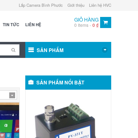
Lắp Camera Bình Phước
Giới thiệu
Liên hệ HVC
GIỎ HÀNG
TIN TỨC
LIÊN HỆ
0 items -
0
₫
SẢN PHẨM
SẢN PHẨM NỔI BẬT
Video
balun:
METSUKI
MS-
351T