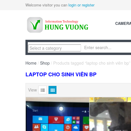
Welcome visitor you can
login or register
CAMER
Home
/
Shop
/ Products tagged “laptop cho sinh viên bp”
LAPTOP CHO SINH VIÊN BP
View