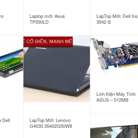
READ MORE
READ MORE
vo
Laptop mới: Asus
LapTop Mới: Dell Ins
TP550LD
3542 i5
in8.1
34034G50GW8T
4210U/4G/500G/Win
(CJ083H)
READ MORE
Linh Kiện Máy Tính
ASUS – 512MB
READ MORE
 Dell
LapTop Mới: Lenovo
G4030 35402G50W8