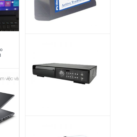
Đầu
ro
Ghi
8
Hình
Camera:
MODEL
AVC791A
Camera
hồng