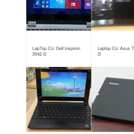
READ MORE
READ MORE
LapTop Cũ: Dell Inspiron
Laptop Cũ: Asus 
3542 i3
i3