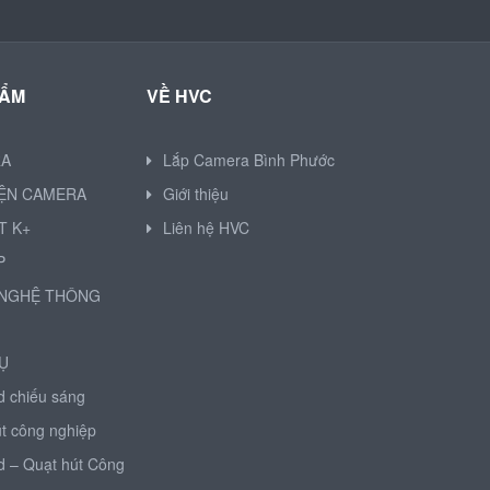
HẨM
VỀ HVC
RA
Lắp Camera Bình Phước
IỆN CAMERA
Giới thiệu
T K+
Liên hệ HVC
P
NGHỆ THÔNG
Ụ
d chiếu sáng
t công nghiệp
d – Quạt hút Công