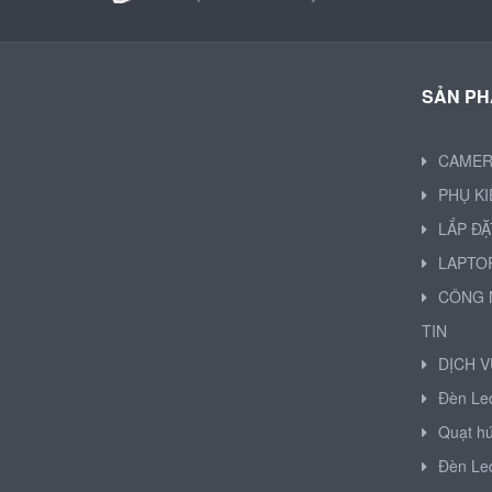
SẢN P
CAME
PHỤ K
LẮP ĐẶ
LAPTO
CÔNG 
TIN
DỊCH V
Đèn Le
Quạt hú
Đèn Le