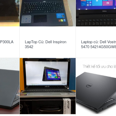
READ MORE
READ MORE
TP300LA
LapTop Cũ: Dell Inspiron
Laptop cũ: Dell Vost
3542
5470 54214G50GW
silver