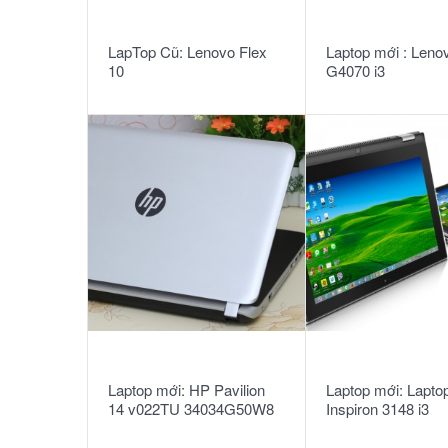
READ MORE
READ MORE
LapTop Cũ: Lenovo Flex
Laptop mới : Leno
10
G4070 i3
4005U/2G/500G/W
READ MORE
READ MORE
Laptop mới: HP Pavilion
Laptop mới: Laptop
14 v022TU 34034G50W8
Inspiron 3148 i3