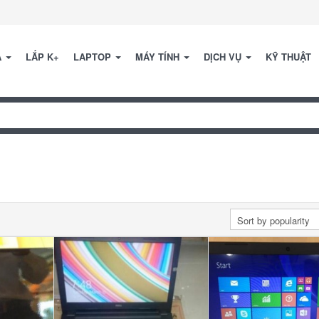
A
LẮP K+
LAPTOP
MÁY TÍNH
DỊCH VỤ
KỸ THUẬT