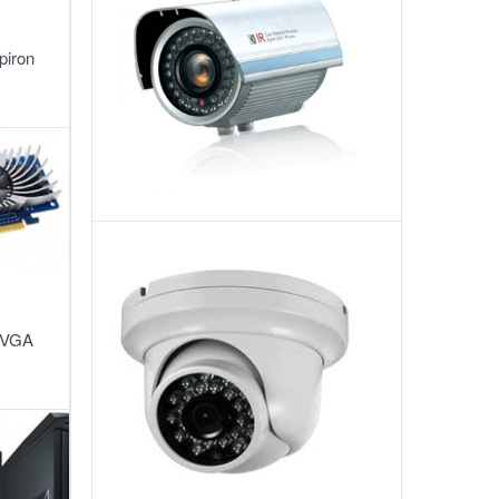
ngoại:
Model
3500IR
piron
8.1
Camera
Bán
Cầu
Hồng
: VGA
Ngoại:
MS-
2303
IR