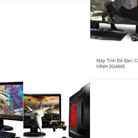
READ MORE
Máy Tính Để Bàn: 
HÌNH 2GAME