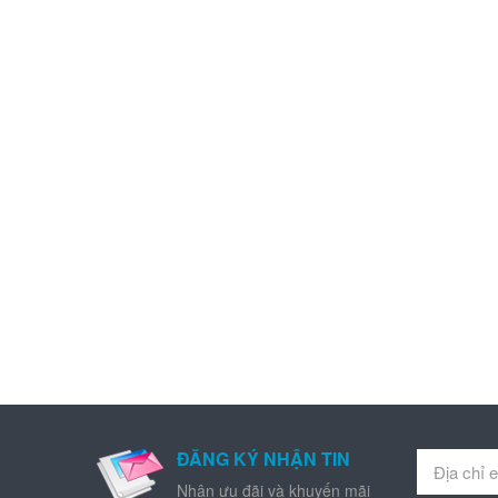
ĐĂNG KÝ NHẬN TIN
Nhận ưu đãi và khuyến mãi