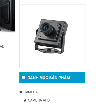
Camera
Mini:
MS-
5068
CẤU
DANH MỤC SẢN PHẨM
CAMERA
CAMERA AHD