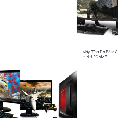
READ MORE
Máy Tính Để Bàn: 
HÌNH 2GAME