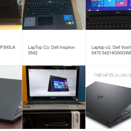
READ MORE
READ MORE
TP300LA
LapTop Cũ: Dell Inspiron
Laptop cũ: Dell Vost
3542
5470 54214G50GW
silver