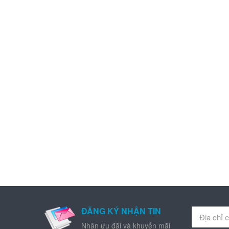
ĐĂNG KÝ NHẬN TIN
Nhận ưu đãi và khuyến mãi