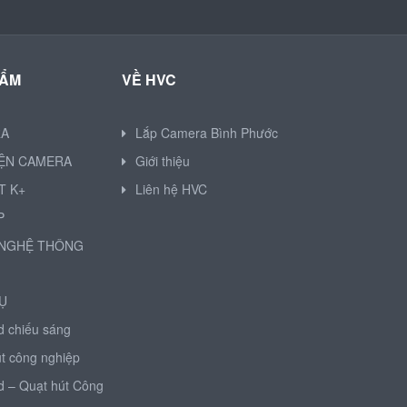
HẨM
VỀ HVC
RA
Lắp Camera Bình Phước
IỆN CAMERA
Giới thiệu
T K+
Liên hệ HVC
P
NGHỆ THÔNG
Ụ
d chiếu sáng
t công nghiệp
d – Quạt hút Công