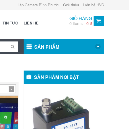
Lắp Camera Bình Phước
Giới thiệu
Liên hệ HVC
GIỎ HÀNG
TIN TỨC
LIÊN HỆ
0 items -
0
₫
SẢN PHẨM
SẢN PHẨM NỔI BẬT
Video
balun:
METSUKI
MS-
351T