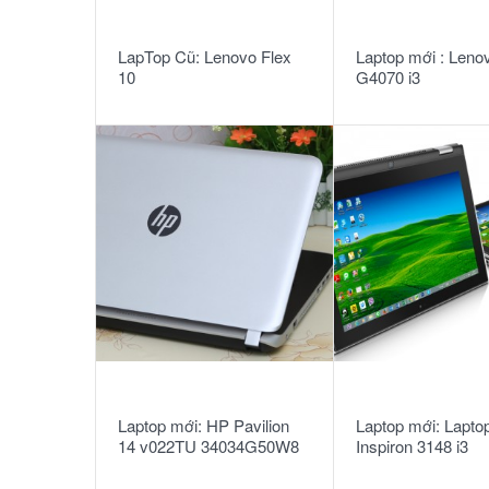
READ MORE
READ MORE
LapTop Cũ: Lenovo Flex
Laptop mới : Leno
10
G4070 i3
4005U/2G/500G/W
READ MORE
READ MORE
Laptop mới: HP Pavilion
Laptop mới: Laptop
14 v022TU 34034G50W8
Inspiron 3148 i3