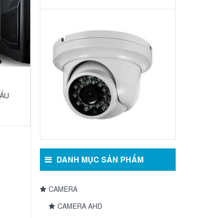
Camera
Bán
Cầu
Hồng
Ngoại:
MS-
2303
IR
CẤU
DANH MỤC SẢN PHẨM
CAMERA
CAMERA AHD