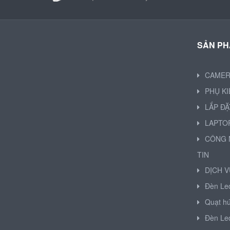
SẢN P
CAME
PHỤ K
LẮP ĐẶ
LAPTO
CÔNG 
TIN
DỊCH V
Đèn Le
Quạt hú
Đèn Le