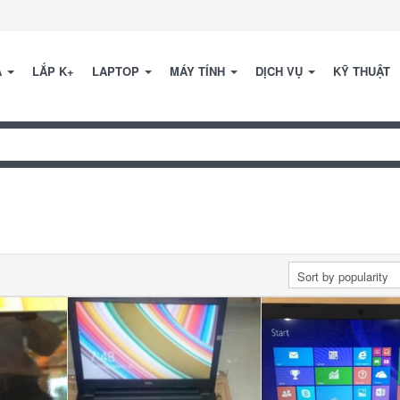
A
LẮP K+
LAPTOP
MÁY TÍNH
DỊCH VỤ
KỸ THUẬT