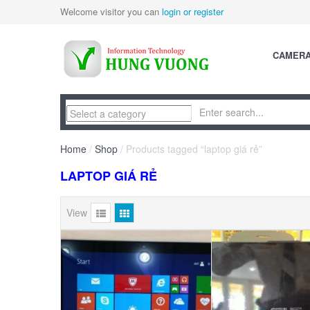
Welcome visitor you can
login or register
CAMER
Home
/
Shop
/ Products tagged “laptop giá rẻ”
LAPTOP GIÁ RẺ
View