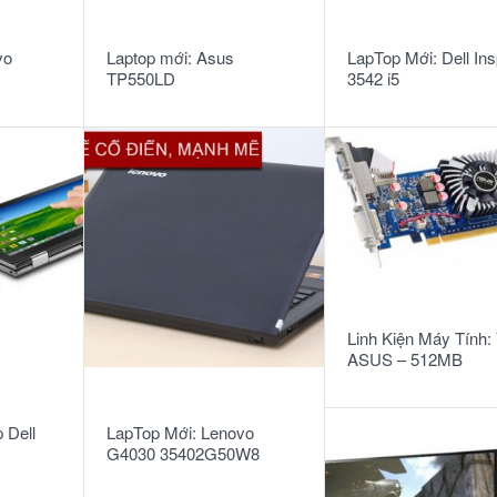
READ MORE
READ MORE
vo
Laptop mới: Asus
LapTop Mới: Dell Ins
TP550LD
3542 i5
in8.1
34034G50GW8T
4210U/4G/500G/Win
(CJ083H)
READ MORE
Linh Kiện Máy Tính
ASUS – 512MB
READ MORE
 Dell
LapTop Mới: Lenovo
G4030 35402G50W8