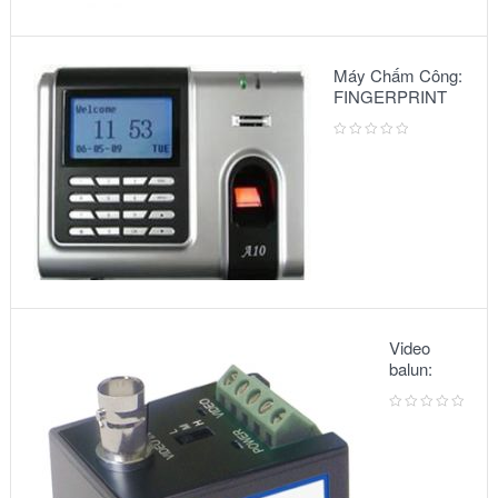
Máy Chấm Công:
FINGERPRINT
A10
Video
balun:
METSUKI
MS-351T