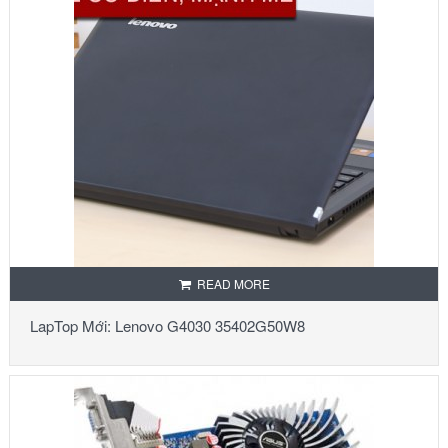
READ MORE
LapTop Mới: Lenovo G4030 35402G50W8