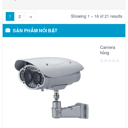
Showing 1 – 16 of 21 results
1
2
→
SẢN PHẨM NỔI BẬT
Camera
hồng
ngoại:
Model –
6002IR