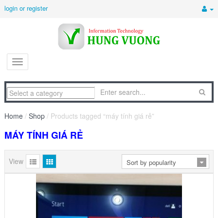
login or register
Home
/
Shop
/ Products tagged “máy tính giá rẻ”
MÁY TÍNH GIÁ RẺ
View