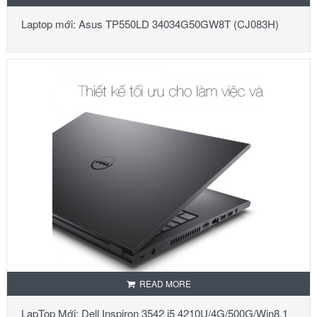
Laptop mới: Asus TP550LD 34034G50GW8T (CJ083H)
READ MORE
LapTop Mới: Dell Inspiron 3542 i5 4210U/4G/500G/Win8.1