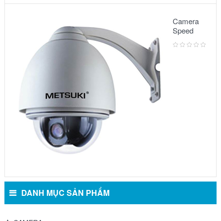
Camera
Speed
Dome:
Model
5010VG
DANH MỤC SẢN PHẨM