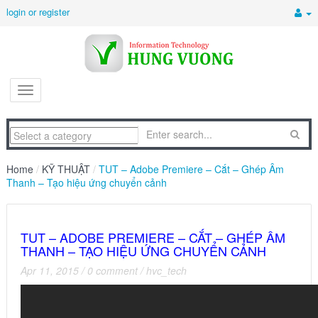
login or register
Home
/
KỸ THUẬT
/
TUT – Adobe Premiere – Cắt – Ghép Âm
Thanh – Tạo hiệu ứng chuyển cảnh
TUT – ADOBE PREMIERE – CẮT – GHÉP ÂM
THANH – TẠO HIỆU ỨNG CHUYỂN CẢNH
Apr 11, 2015
/
0 comment
/
hvc_tech