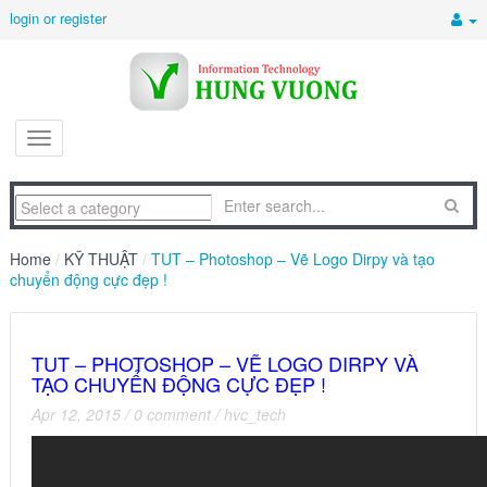
login or register
Home
/
KỸ THUẬT
/
TUT – Photoshop – Vẽ Logo Dirpy và tạo
chuyển động cực đẹp !
TUT – PHOTOSHOP – VẼ LOGO DIRPY VÀ
TẠO CHUYỂN ĐỘNG CỰC ĐẸP !
Apr 12, 2015
/
0 comment
/
hvc_tech