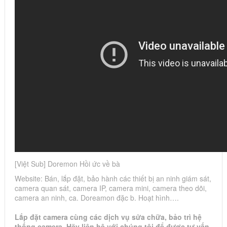
[Việt Sub] Doremon Hồi ức về bà
Website: Bán, lắp đặt, bảo hành các thiết bị an ninh giám sát,
camera quan sát, camera IP, camera mini, camera theo dõi,
camera an ninh, ca. Doreamon đặc b. Hoạt hình….
Lắp đặt camera cùng các dịch vụ sửa chữa, bảo trì hệ
thống camera. Hãy liên hệ với chúng tôi để được tư vấn