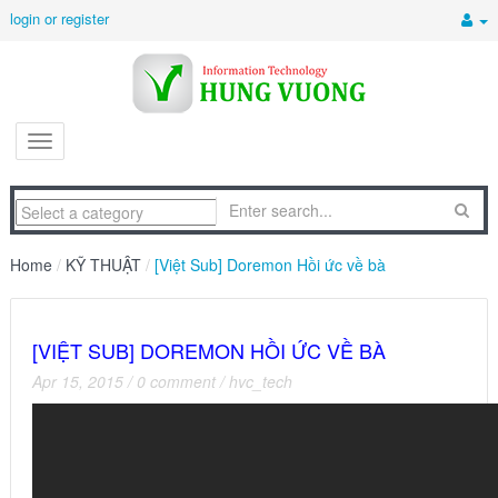
login or register
Home
/
KỸ THUẬT
/
[Việt Sub] Doremon Hồi ức về bà
[VIỆT SUB] DOREMON HỒI ỨC VỀ BÀ
Apr 15, 2015
/
0 comment
/
hvc_tech