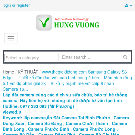
login or register
Home
/
KỸ THUẬT
/
www.thegioididong.com Samsung Galaxy S6
Edge: – Thiết kế độc đáo với màn hình cong 2 bên – Màn hình rộng
5.1 với dộ phân giải 2k – Vi xử lý mạnh mẽ với chip 8 nhân –
Camera 16….
Lắp đặt camera cùng các dịch vụ sửa chữa, bảo trì hệ thống
camera. Hãy liên hệ với chúng tôi để được tư vấn tận tình
Hotline: 0977 333 093 (Mr Phương)
viewed:0
Keyword: lắp camera,ắp Đặt Camera Tại Bình Phước , Camera
Đồng Xoài , Camera Bù Đăng , Camera Chơn Thành , Camera
Bình Long , Camera Phước Bình , Camera Phước Long ,
Camera Bù Đốp , Camera Đồng Phú , Camera Bù Gia Mập ,