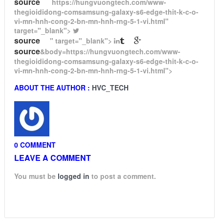
source
https://hungvuongtech.com/www-
thegioididong-comsamsung-galaxy-s6-edge-thit-k-c-o-
vi-mn-hnh-cong-2-bn-mn-hnh-rng-5-1-vi.html"
target="_blank">
source
" target="_blank">
source
&body=https://hungvuongtech.com/www-
thegioididong-comsamsung-galaxy-s6-edge-thit-k-c-o-
vi-mn-hnh-cong-2-bn-mn-hnh-rng-5-1-vi.html">
ABOUT THE AUTHOR :
HVC_TECH
0 COMMENT
LEAVE A COMMENT
You must be
logged in
to post a comment.