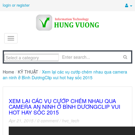
login or register
Home
/
KỸ THUẬT
/
Xem lại các vụ cướp chém nhau qua camera
an ninh ở Bình DươngClip vui hot hay sốc 2015
XEM LẠI CÁC VỤ CƯỚP CHÉM NHAU QUA
CAMERA AN NINH Ở BÌNH DƯƠNGCLIP VUI
HOT HAY SỐC 2015
Apr 21, 2015
/
0 comment
/
hvc_tech