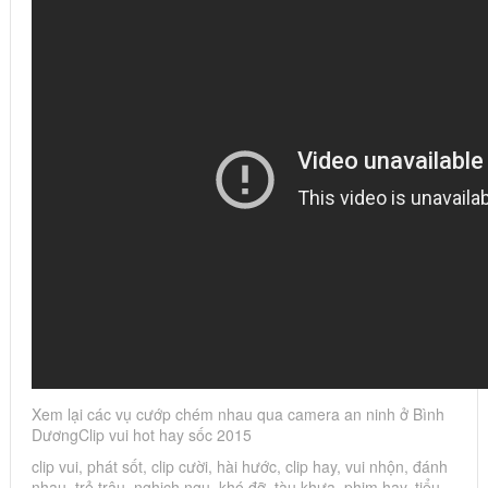
Xem lại các vụ cướp chém nhau qua camera an ninh ở Bình
DươngClip vui hot hay sốc 2015
clip vui, phát sốt, clip cười, hài hước, clip hay, vui nhộn, đánh
nhau, trẻ trâu, nghịch ngu, khó đỡ, tàu khựa, phim hay, tiểu