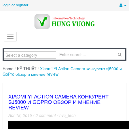
login or register
Home
/
KỸ THUẬT
/
Xiaomi Yi Action Camera конкурент sj5000 и
GoPro обзор и мнение review
XIAOMI YI ACTION CAMERA КОНКУРЕНТ
SJ5000 И GOPRO ОБЗОР И МНЕНИЕ
REVIEW
Apr 18, 2015
/
0 comment
/
hvc_tech