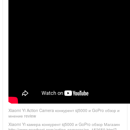
Xiaomi Yi Action Camera конкурент sj5000 и GoPro обзор и
мнение review
Xiaomi Yi камера конкурент sj5000 и GoPro обзор Магазин
http://www.gearbest.com/action-cameras/pp_152650.html?