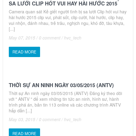
SA LƯỚI CLIP HÓT VUI HAY HÀI HƯỚC 2015
Camera quan sát Kẻ giết người tình bị sa lưới Clip hót vui hay
hài hước 2015 clip vui, phát sốt, clip cười, hài hước, clip hay,
vui nhộn, đánh nhau, trẻ trâu, nghịch ngu, khó đỡ, tàu khựa,
[...]
May 07, 2015
/
0 comment
/
hvc_tech
READ MORE
THỜI SỰ AN NINH NGÀY 03/05/2015 (ANTV)
Thời sự An ninh ngày 03/05/2015 (ANTV) Đăng ký theo dõi
với " ANTV " để xem những tin tức an ninh, hình sư, hành
trình phá án, bản tin 113 online và các chương trình ANTV
hấp dẫn [...]
May 03, 2015
/
0 comment
/
hvc_tech
READ MORE