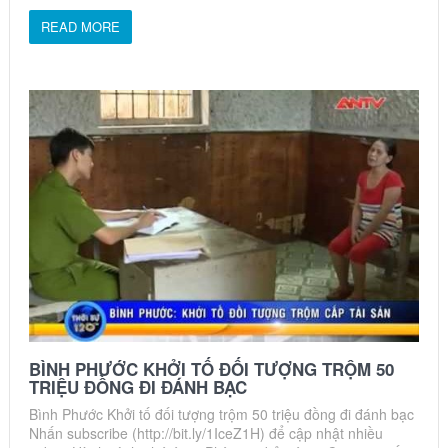
READ MORE
BÌNH PHƯỚC KHỞI TỐ ĐỐI TƯỢNG TRỘM 50
TRIỆU ĐỒNG ĐI ĐÁNH BẠC
Bình Phước Khởi tố đối tượng trộm 50 triệu đồng đi đánh bạc
Nhấn subscribe (http://bit.ly/1IceZ1H) để cập nhật nhiều