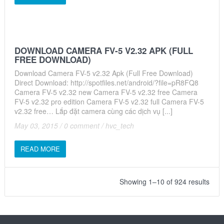
DOWNLOAD CAMERA FV-5 V2.32 APK (FULL
FREE DOWNLOAD)
Download Camera FV-5 v2.32 Apk (Full Free Download)
Direct Download: http://spotfiles.net/android/?file=pR8FQ8
Camera FV-5 v2.32 new Camera FV-5 v2.32 free Camera
FV-5 v2.32 pro edition Camera FV-5 v2.32 full Camera FV-5
v2.32 free… Lắp đặt camera cùng các dịch vụ [...]
May 03, 2015
/
0 comment
/
hvc_tech
READ MORE
Showing 1–10 of 924 results