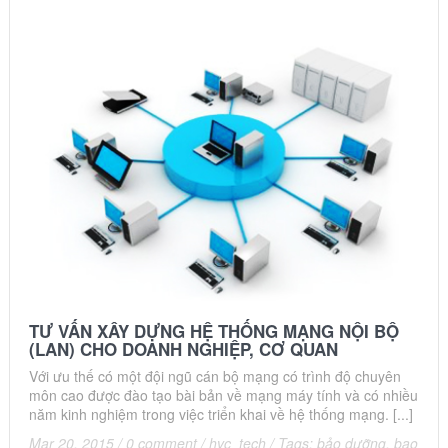
TƯ VẤN XÂY DỰNG HỆ THỐNG MẠNG NỘI BỘ
(LAN) CHO DOANH NGHIỆP, CƠ QUAN
Với ưu thế có một đội ngũ cán bộ mạng có trình độ chuyên
môn cao được đào tạo bài bản về mạng máy tính và có nhiều
năm kinh nghiệm trong việc triển khai về hệ thống mạng. [...]
Mar 20, 2015
/
0 comment
/
hvc_tech
/
Tags:
bảo dưỡng
,
bao