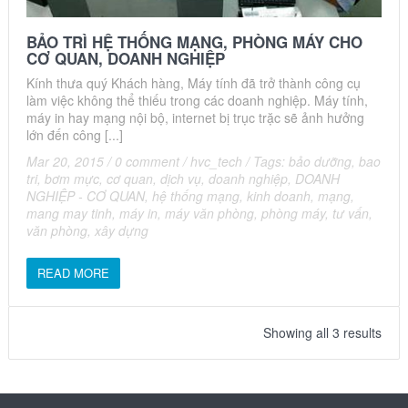
BẢO TRÌ HỆ THỐNG MẠNG, PHÒNG MÁY CHO
CƠ QUAN, DOANH NGHIỆP
Kính thưa quý Khách hàng, Máy tính đã trở thành công cụ
làm việc không thể thiếu trong các doanh nghiệp. Máy tính,
máy in hay mạng nội bộ, internet bị trục trặc sẽ ảnh hưởng
lớn đến công [...]
Mar 20, 2015
/
0 comment
/
hvc_tech
/
Tags:
bảo dưỡng
,
bao
tri
,
bơm mực
,
cơ quan
,
dịch vụ
,
doanh nghiệp
,
DOANH
NGHIỆP - CƠ QUAN
,
hệ thống mạng
,
kinh doanh
,
mạng
,
mang may tinh
,
máy in
,
máy văn phòng
,
phòng máy
,
tư vấn
,
văn phòng
,
xây dựng
READ MORE
Showing all 3 results