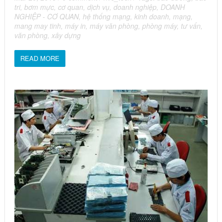
tri
,
bơm mực
,
cơ quan
,
dịch vụ
,
doanh nghiệp
,
DOANH
NGHIỆP - CƠ QUAN
,
hệ thống mạng
,
kinh doanh
,
mạng
,
mang may tinh
,
máy in
,
máy văn phòng
,
phòng máy
,
tư vấn
,
văn phòng
,
xây dựng
READ MORE