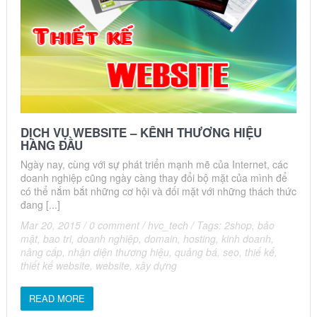
DỊCH VỤ WEBSITE – KÊNH THƯƠNG HIỆU
HÀNG ĐẦU
Ngày nay, cùng với sự phát triển mạnh mẽ của Internet, các
doanh nghiệp cũng ngày càng thay đổi bộ mặt của mình để
có thể nắm bắt những cơ hội và đối mặt với những thách thức
đang [...]
Mar 20, 2015
/
0 comment
/
hvc_tech
/
Tags:
2shop
,
bảo
mật
,
bao tri
,
doanh nghiệp
,
domain
,
hosting
,
kinh doanh
,
nâng cấp
,
nhận diện thương hiệu
,
quảng bá
,
seo
,
thiế kế
,
thiết kế website
,
website
,
xây dựng
READ MORE