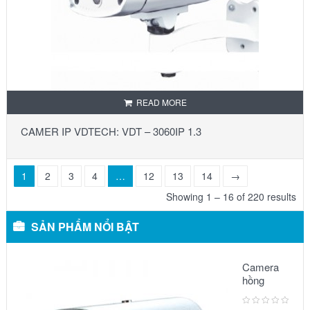
READ MORE
CAMER IP VDTECH: VDT – 3060IP 1.3
1
2
3
4
…
12
13
14
→
Showing 1 – 16 of 220 results
SẢN PHẨM NỔI BẬT
Camera
hồng
ngoại:
Model