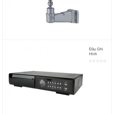
Đầu Ghi
Hình
Camera:
MODEL
AVC791A