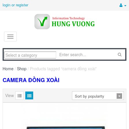
login or register
Home
/
Shop
/ Products tagged “camera đồng xoài”
CAMERA ĐỒNG XOÀI
View