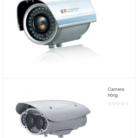
3500IR
Camera
hồng
ngoại:
Model –
6002IR