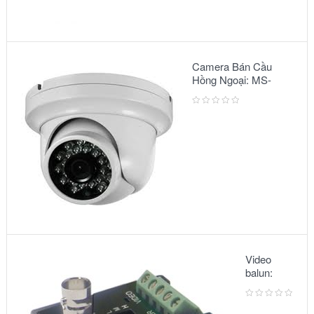
Camera Bán Cầu
Hồng Ngoại: MS-
2303 IR
Video
balun:
METSUKI
MS-351T