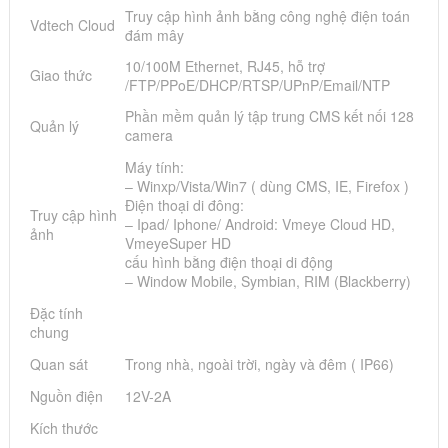
Truy cập hình ảnh bằng công nghệ điện toán
Vdtech Cloud
đám mây
10/100M Ethernet, RJ45, hỗ trợ
Giao thức
/FTP/PPoE/DHCP/RTSP/UPnP/Email/NTP
Phần mềm quản lý tập trung CMS kết nối 128
Quản lý
camera
Máy tính:
– Winxp/Vista/Win7 ( dùng CMS, IE, Firefox )
Điện thoại di đông:
Truy cập hình
– Ipad/ Iphone/ Android: Vmeye Cloud HD,
ảnh
VmeyeSuper HD
cấu hình bằng điện thoại di động
– Window Mobile, Symbian, RIM (Blackberry)
Đặc tính
chung
Quan sát
Trong nhà, ngoài trời, ngày và đêm ( IP66)
Nguồn điện
12V-2A
Kích thước