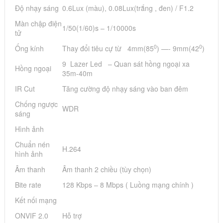
Độ nhạy sáng
0.6Lux (màu), 0.08Lux(trắng , đen) / F1.2
Màn chập điện
1/50(1/60)s – 1/10000s
tử
0
0
Ống kính
Thay đổi tiêu cự từ 4mm(85
) —- 9mm(42
)
9 Lazer Led – Quan sát hồng ngoại xa
Hồng ngoại
35m-40m
IR Cut
Tăng cường độ nhạy sáng vào ban đêm
Chống ngược
WDR
sáng
Hình ảnh
Chuẩn nén
H.264
hình ảnh
Âm thanh
Âm thanh 2 chiều (tùy chọn)
Bite rate
128 Kbps – 8 Mbps ( Luồng mạng chính )
Kết nối mạng
ONVIF 2.0
Hỗ trợ