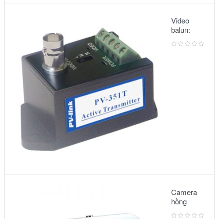
Video
balun:
METSUKI
MS-351T
Camera
hồng
ngoại: