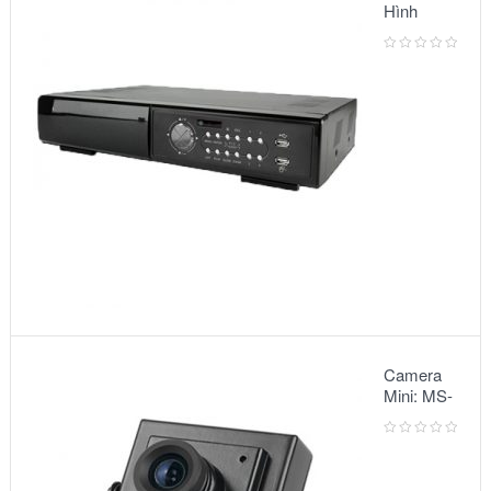
Hình
Camera:
MODEL
AVC791A
Camera
Mini: MS-
5068