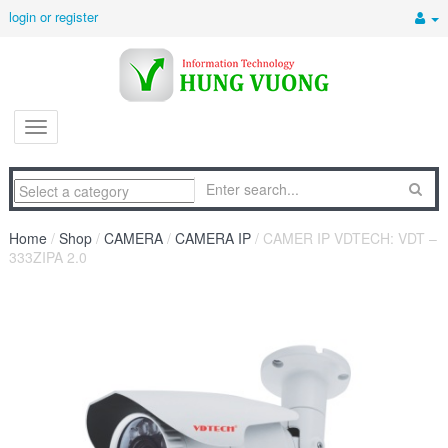
login or register
Home
/
Shop
/
CAMERA
/
CAMERA IP
/ CAMER IP VDTECH: VDT –
333ZIPA 2.0