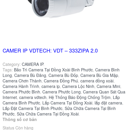
CAMER IP VDTECH: VDT – 333ZIPA 2.0
Category:
CAMERA IP
.
Tags:
Bảo Trì Camera Tại Đồng Xoài Bình Phước
,
Camera Bình
Long
,
Camera Bù Đăng
,
Camera Bù Đốp
,
Camera Bù Gia Mập
,
Camera Chơn Thành
,
Camera Đồng Phú
,
camera đồng xoài
,
Camera Hành Trình
,
camera ip
,
Camera Lộc Ninh
,
Camera Mini
,
Camera Phước Bình
,
Camera Phước Long
,
Camera Quan Sát Qua
Internet
,
camera vdtech
,
Hệ Thống Báo Động Chống Trộm
,
Lắp
Camera Bình Phước
,
Lắp Camera Tại Đồng Xoài
,
lắp đặt camera
,
Lắp Đặt Camera Tại Bình Phước
,
Sửa Chữa Camera Tại Bình
Phước
,
Sửa Chữa Camera Tại Đồng Xoài
.
Thông số cơ bản
Status Còn hàng