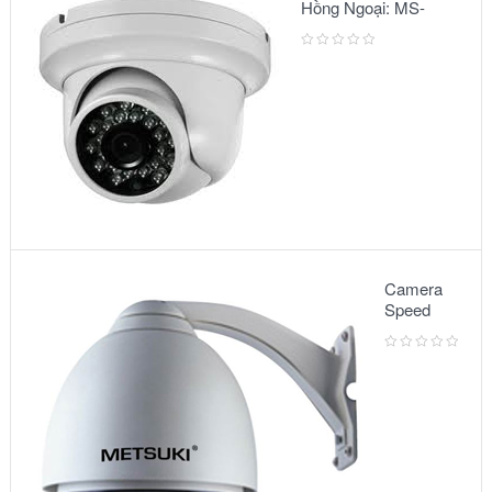
Hồng Ngoại: MS-
2303 IR
Camera
Speed
Dome:
Model
5010VG