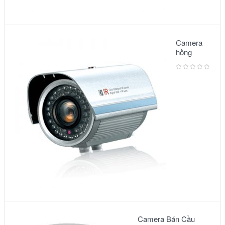
Camera
hồng
ngoại:
Model
3500IR
Camera Bán Cầu