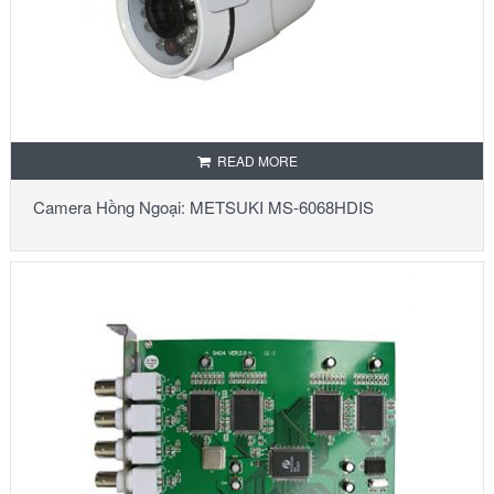
READ MORE
Camera Hồng Ngoại: METSUKI MS-6068HDIS