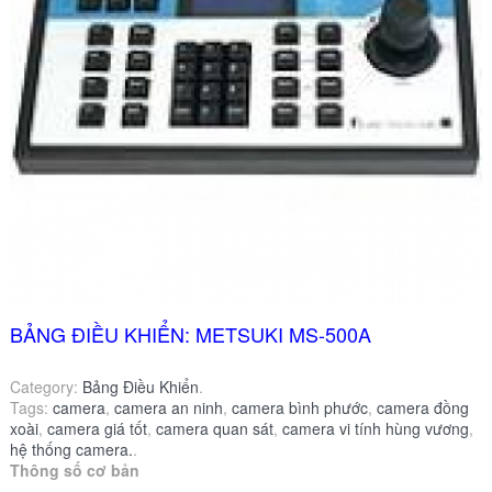
BẢNG ĐIỀU KHIỂN: METSUKI MS-500A
Category:
Bảng Điều Khiển
.
Tags:
camera
,
camera an ninh
,
camera bình phước
,
camera đồng
xoài
,
camera giá tốt
,
camera quan sát
,
camera vi tính hùng vương
,
hệ thống camera.
.
Thông số cơ bản