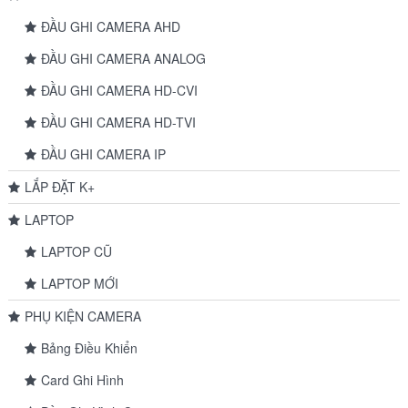
ĐẦU GHI CAMERA AHD
ĐẦU GHI CAMERA ANALOG
ĐẦU GHI CAMERA HD-CVI
ĐẦU GHI CAMERA HD-TVI
ĐẦU GHI CAMERA IP
LẮP ĐẶT K+
LAPTOP
LAPTOP CŨ
LAPTOP MỚI
PHỤ KIỆN CAMERA
Bảng Điều Khiển
Card Ghi Hình