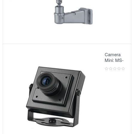
Camera
Mini: MS-
5068