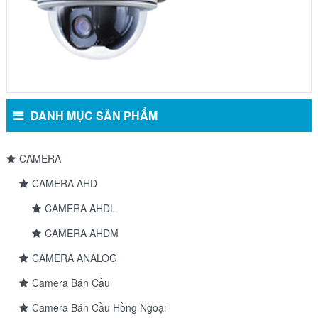
DANH MỤC SẢN PHẨM
CAMERA
CAMERA AHD
CAMERA AHDL
CAMERA AHDM
CAMERA ANALOG
Camera Bán Cầu
Camera Bán Cầu Hồng Ngoại