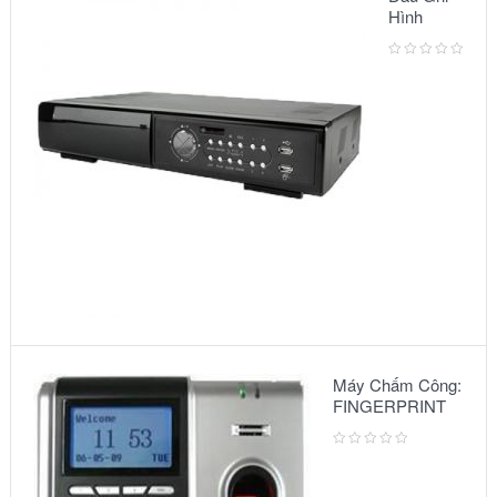
Hình
Camera:
MODEL
AVC791A
Máy Chấm Công:
FINGERPRINT
A10