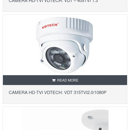
CAMERA HD-TVI VDTECH: VDT – 405TVI 1.3
READ MORE
CAMERA HD-TVI VDTECH: VDT 315TVI2.0/1080P