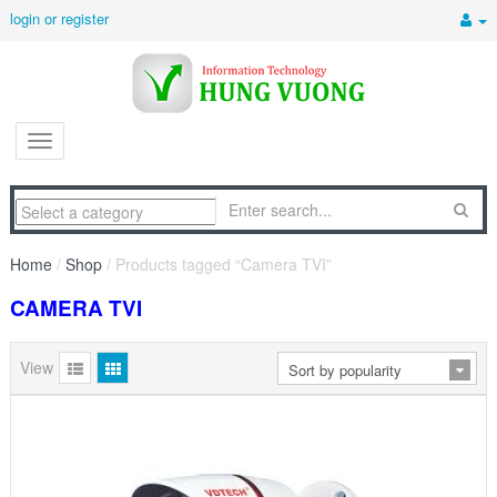
login or register
Home
/
Shop
/ Products tagged “Camera TVI”
CAMERA TVI
View