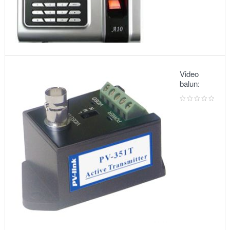
Video
balun:
METSUKI
MS-351T