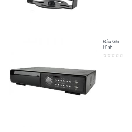
Đầu Ghi
Hình
Camera:
MODEL
AVC791A