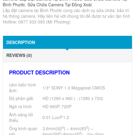
Bình Phước
,
Sửa Chữa Camera Tại Đồng Xoài
.
Lắp đặt camera tại Bình Phước cùng các dịch vụ sửa chữa, bảo trì
hệ thống camera. Hãy liên hệ với chúng tôi để được tư vấn tận tình
Hotline: 0977 333 093 (Mr Phương)
DESCRIPTION
REVIEWS (0)
PRODUCT DESCRIPTION
cảm biến hình
1/3″ SONY 1.3 Megapixel CMOS
ảnh:
Độ phân giải
HD (1280 x 960 ) ; (1280 x 720)
Ngõ ra hình
HD 960P, 720P
Ánh sáng tối
0.01 Lux/F1.2
thiểu
0
0
Ống kính quan
3.6mm(92
) – 4mm(83
) –
0
0
sát
6mm(59
)-8mm(45
) tùy chọn