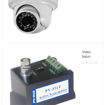
Video
balun:
METSUKI
MS-351T