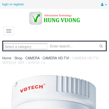
login or register
Home
/
Shop
/
CAMERA
/
CAMERA HD-TVI
/ CAMERA HD-TVI
VDTECH: VDT – 315TVI 1.3