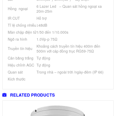
6 Lazer Led – Quan sát hồng ngoại xa
Hồng ngoại
20m-25m
IR CUT
Hỗ trợ
Tỉ lệ chống nhiễu
≥48dB
Màn chập điện tử
1/50 đến 1/10.000s
Ngõ ra hình
1.0Vp-p 75Ω
Khoảng cách truyền tín hiệu 400m đến
Truyền tín hiệu
500m với cáp đồng trục RG59-75Ω
Cân bằng trắng
Tự động
Hiệu chỉnh AGC
Tự động
Quan sát
Trong nhà – ngoài trời /ngày-đêm (IP 66)
Kích thước
RELATED PRODUCTS