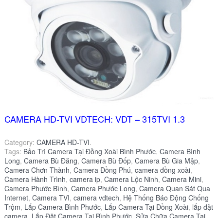
CAMERA HD-TVI VDTECH: VDT – 315TVI 1.3
Category:
CAMERA HD-TVI
.
Tags:
Bảo Trì Camera Tại Đồng Xoài Bình Phước
,
Camera Bình
Long
,
Camera Bù Đăng
,
Camera Bù Đốp
,
Camera Bù Gia Mập
,
Camera Chơn Thành
,
Camera Đồng Phú
,
camera đồng xoài
,
Camera Hành Trình
,
camera ip
,
Camera Lộc Ninh
,
Camera Mini
,
Camera Phước Bình
,
Camera Phước Long
,
Camera Quan Sát Qua
Internet
,
Camera TVI
,
camera vdtech
,
Hệ Thống Báo Động Chống
Trộm
,
Lắp Camera Bình Phước
,
Lắp Camera Tại Đồng Xoài
,
lắp đặt
camera
,
Lắp Đặt Camera Tại Bình Phước
,
Sửa Chữa Camera Tại