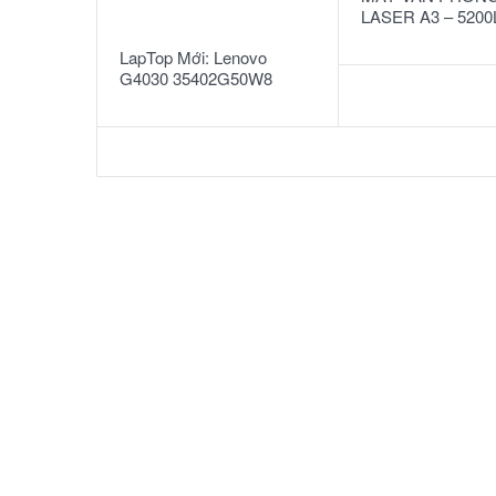
READ MORE
LASER A3 – 5200
LapTop Mới: Lenovo
G4030 35402G50W8