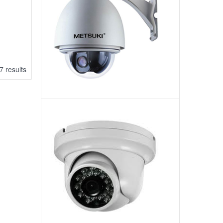
Dome:
Model
5010VG
7 results
Camera
Bán
Cầu
Hồng
Ngoại:
MS-
2303
IR