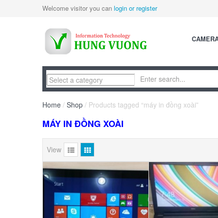
Welcome visitor you can
login or register
CAMER
Home
/
Shop
/ Products tagged “máy in đồng xoài”
MÁY IN ĐỒNG XOÀI
View