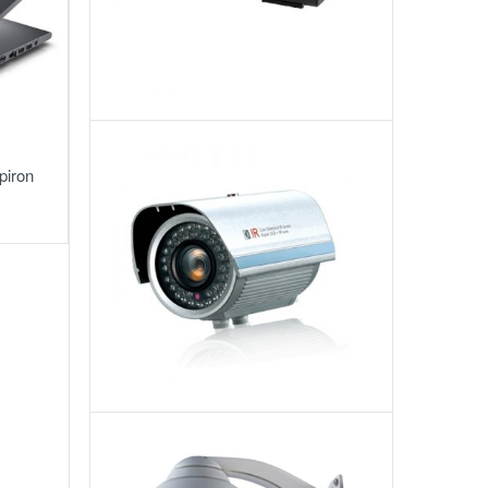
Camera
piron
hồng
ngoại:
8.1
Model
3500IR
Camera
Speed