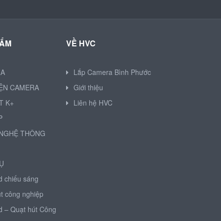
HẨM
VỀ HVC
RA
Lắp Camera Bình Phước
IỆN CAMERA
Giới thiệu
T K+
Liên hệ HVC
P
NGHỆ THÔNG
Ụ
d chiếu sáng
t công nghiệp
d – Quạt hút Công