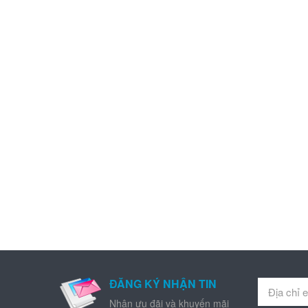
ĐĂNG KÝ NHẬN TIN
Nhận ưu đãi và khuyến mãi