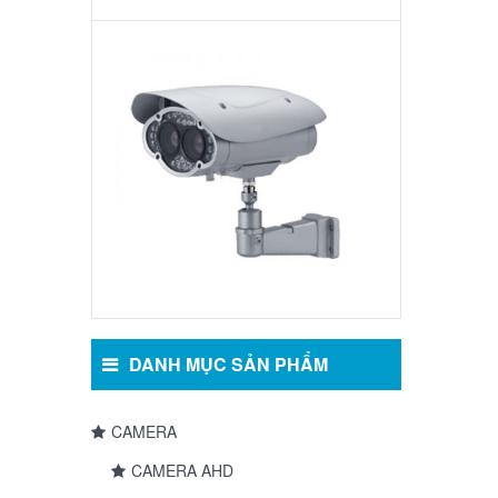
Camera
hồng
ngoại:
Model
–
6002IR
DANH MỤC SẢN PHẨM
CAMERA
CAMERA AHD