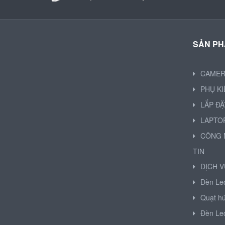
SẢN P
CAME
PHỤ K
LẮP ĐẶ
LAPTO
CÔNG 
TIN
DỊCH V
Đèn Le
Quạt hú
Đèn Le