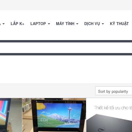
A
LẮP K+
LAPTOP
MÁY TÍNH
DỊCH VỤ
KỸ THUẬT