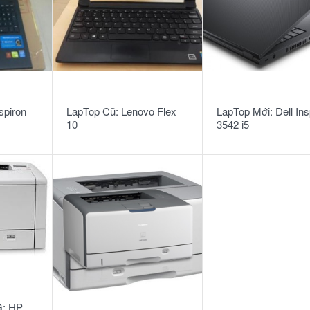
READ MORE
READ MORE
spiron
LapTop Cũ: Lenovo Flex
LapTop Mới: Dell Ins
10
3542 i5
4210U/4G/500G/Win
: HP