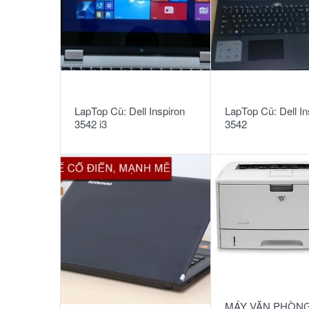
READ MORE
READ MORE
LapTop Cũ: Dell Inspiron
LapTop Cũ: Dell In
3542 i3
3542
READ MORE
MÁY VĂN PHÒNG