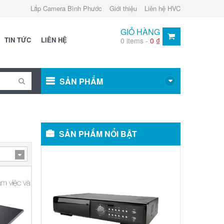
Lắp Camera Bình Phước
Giới thiệu
Liên hệ HVC
GIỎ HÀNG
TIN TỨC
LIÊN HỆ
0 items -
0
₫
SẢN PHẨM
SẢN PHẨM NỔI BẬT
Đầu
Ghi
Hình
Camera:
MODEL
AVC791A