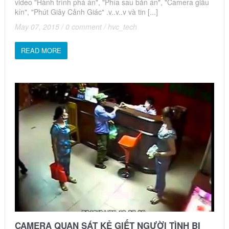
video "Hành trình phá án", "Phía sau bản án", "Camera giấu
kín", "Phút Giây Cảnh Giác" .v..v..v và tin [...]
May 07, 2015
/
0 comment
/
hvc_tech
READ MORE
CAMERA QUAN SÁT KẺ GIẾT NGƯỜI TÌNH BỊ