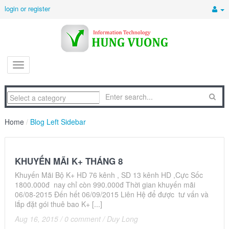
login or register
Home
/
Blog Left Sidebar
KHUYẾN MÃI K+ THÁNG 8
Khuyến Mãi Bộ K+ HD 76 kênh , SD 13 kênh HD ,Cực Sốc
1800.000đ nay chỉ còn 990.000đ Thời gian khuyến mãi
06/08-2015 Đến hết 06/09/2015 Liên Hệ để được tư vấn và
lắp đặt gói thuê bao K+ [...]
Aug 16, 2015
/
0 comment
/
Duy Long