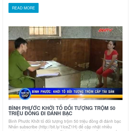
READ MORE
BÌNH PHƯỚC KHỞI TỐ ĐỐI TƯỢNG TRỘM 50
TRIỆU ĐỒNG ĐI ĐÁNH BẠC
Bình Phước Khởi tố đối tượng trộm 50 triệu đồng đi đánh bạc
Nhấn subscribe (http://bit.ly/1IceZ1H) để cập nhật nhiều