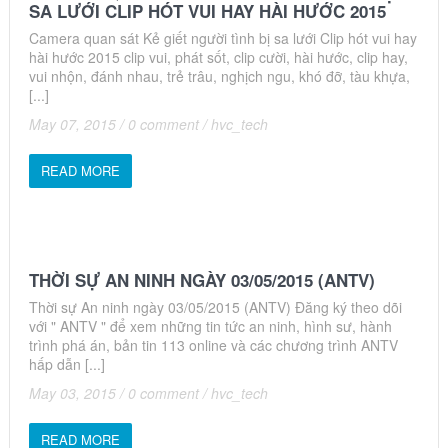
SA LƯỚI CLIP HÓT VUI HAY HÀI HƯỚC 2015
Camera quan sát Kẻ giết người tình bị sa lưới Clip hót vui hay
hài hước 2015 clip vui, phát sốt, clip cười, hài hước, clip hay,
vui nhộn, đánh nhau, trẻ trâu, nghịch ngu, khó đỡ, tàu khựa,
[...]
May 07, 2015
/
0 comment
/
hvc_tech
READ MORE
THỜI SỰ AN NINH NGÀY 03/05/2015 (ANTV)
Thời sự An ninh ngày 03/05/2015 (ANTV) Đăng ký theo dõi
với " ANTV " để xem những tin tức an ninh, hình sư, hành
trình phá án, bản tin 113 online và các chương trình ANTV
hấp dẫn [...]
May 03, 2015
/
0 comment
/
hvc_tech
READ MORE