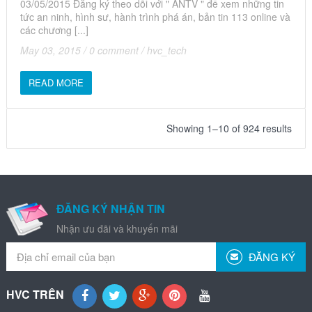
03/05/2015 Đăng ký theo dõi với " ANTV " để xem những tin
tức an ninh, hình sư, hành trình phá án, bản tin 113 online và
các chương [...]
May 03, 2015
/
0 comment
/
hvc_tech
READ MORE
Showing 1–10 of 924 results
ĐĂNG KÝ NHẬN TIN
Nhận ưu đãi và khuyến mãi
ĐĂNG KÝ
HVC TRÊN