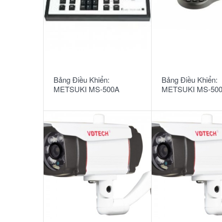
READ MORE
READ MORE
Bảng Điều Khiển:
Bảng Điều Khiển:
METSUKI MS-500A
METSUKI MS-50