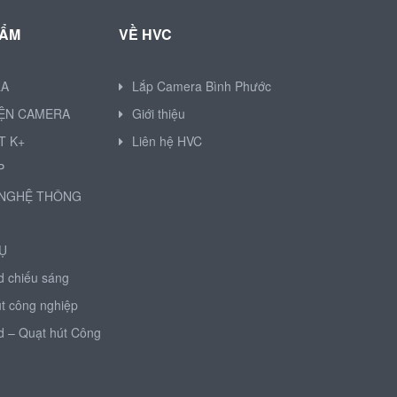
HẨM
VỀ HVC
RA
Lắp Camera Bình Phước
IỆN CAMERA
Giới thiệu
T K+
Liên hệ HVC
P
NGHỆ THÔNG
Ụ
d chiếu sáng
t công nghiệp
d – Quạt hút Công