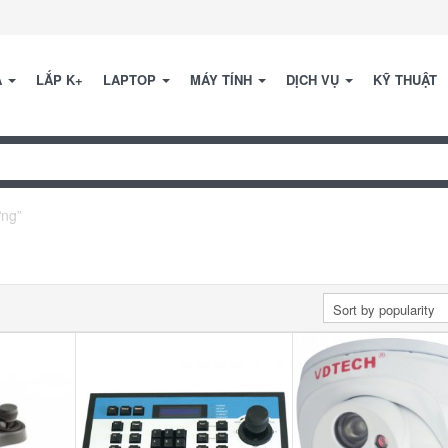
A
LẮP K+
LAPTOP
MÁY TÍNH
DỊCH VỤ
KỸ THUẬT
ơng”