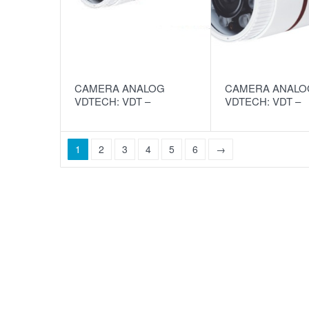
READ MORE
READ MORE
CAMERA ANALOG
CAMERA ANALO
VDTECH: VDT –
VDTECH: VDT –
3330ZCM.80
3330ZCM.90
1
2
3
4
5
6
→