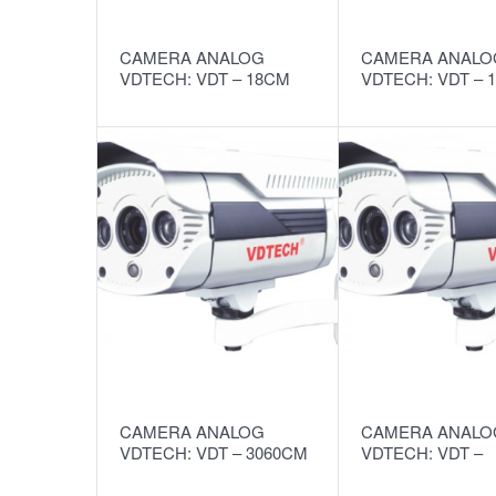
READ MORE
READ MORE
CAMERA ANALOG
CAMERA ANALO
VDTECH: VDT – 18CM
VDTECH: VDT – 
1.0
READ MORE
READ MORE
CAMERA ANALOG
CAMERA ANALO
VDTECH: VDT – 3060CM
VDTECH: VDT –
1.0
3060CM.80