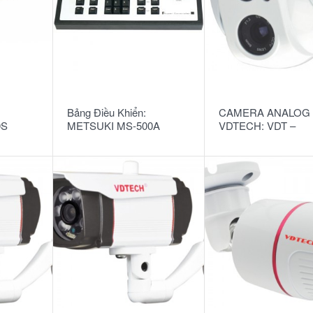
READ MORE
READ MORE
Bảng Điều Khiển:
CAMERA ANALOG
0S
METSUKI MS-500A
VDTECH: VDT –
1350CM.90