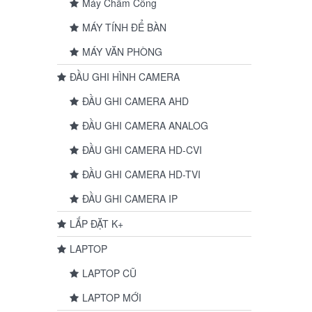
Máy Chấm Công
MÁY TÍNH ĐỂ BÀN
MÁY VĂN PHÒNG
ĐẦU GHI HÌNH CAMERA
ĐẦU GHI CAMERA AHD
ĐẦU GHI CAMERA ANALOG
ĐẦU GHI CAMERA HD-CVI
ĐẦU GHI CAMERA HD-TVI
ĐẦU GHI CAMERA IP
LẮP ĐẶT K+
LAPTOP
LAPTOP CŨ
LAPTOP MỚI