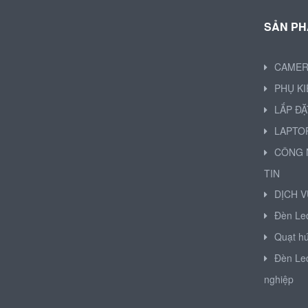
SẢN P
CAME
PHỤ K
LẮP ĐẶ
LAPTO
CÔNG 
TIN
DỊCH V
Đèn Le
Quạt hú
Đèn Le
nghiệp