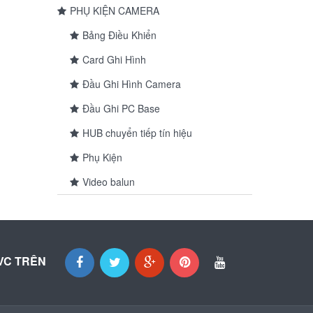
PHỤ KIỆN CAMERA
Bảng Điều Khiển
Card Ghi Hình
Đầu Ghi Hình Camera
Đầu Ghi PC Base
HUB chuyển tiếp tín hiệu
Phụ Kiện
Video balun
VC TRÊN