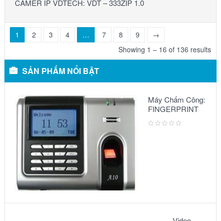
CAMER IP VDTECH: VDT – 333ZIP 1.0
1
2
3
4
…
7
8
9
→
Showing 1 – 16 of 136 results
SẢN PHẨM NỔI BẬT
Máy Chấm Công:
FINGERPRINT
A10
Video