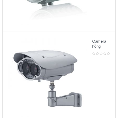
Camera
hồng
ngoại:
Model –
6002IR