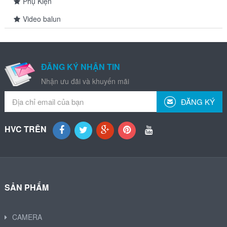
Phụ Kiện
Video balun
ĐĂNG KÝ NHẬN TIN
Nhận ưu đãi và khuyến mãi
ĐĂNG KÝ
HVC TRÊN
SẢN PHẨM
CAMERA