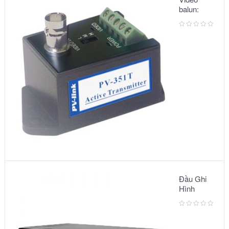
balun:
METSUKI
MS-351T
Đầu Ghi
Hình
Camera:
MODEL
AVC791A