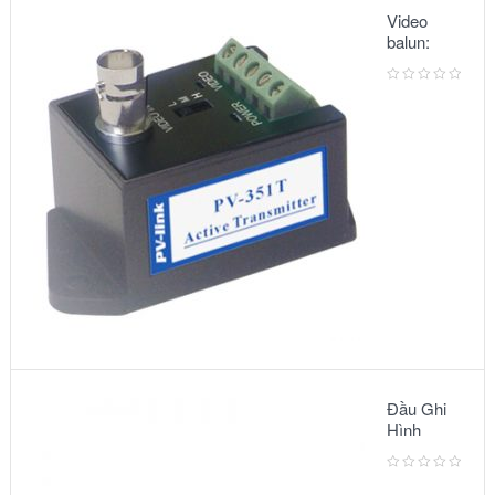
Video
balun:
METSUKI
MS-351T
Đầu Ghi
Hình
Camera:
MODEL
AVC791A