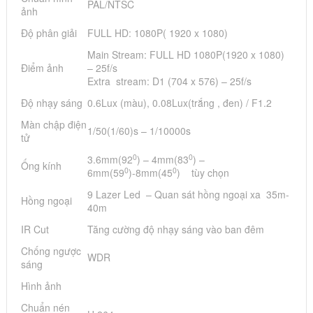
PAL/NTSC
ảnh
Độ phân giải
FULL HD: 1080P( 1920 x 1080)
Main Stream: FULL HD 1080P(1920 x 1080)
Điểm ảnh
– 25f/s
Extra stream: D1 (704 x 576) – 25f/s
Độ nhạy sáng
0.6Lux (màu), 0.08Lux(trắng , đen) / F1.2
Màn chập điện
1/50(1/60)s – 1/10000s
tử
0
0
3.6mm(92
) – 4mm(83
) –
Ống kính
0
0
6mm(59
)-8mm(45
) tùy chọn
9 Lazer Led – Quan sát hồng ngoại xa 35m-
Hồng ngoại
40m
IR Cut
Tăng cường độ nhạy sáng vào ban đêm
Chống ngược
WDR
sáng
Hình ảnh
Chuẩn nén