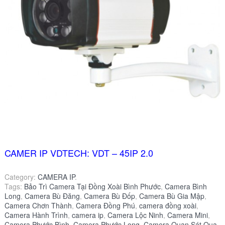
CAMER IP VDTECH: VDT – 45IP 2.0
Category:
CAMERA IP
.
Tags:
Bảo Trì Camera Tại Đồng Xoài Bình Phước
,
Camera Bình
Long
,
Camera Bù Đăng
,
Camera Bù Đốp
,
Camera Bù Gia Mập
,
Camera Chơn Thành
,
Camera Đồng Phú
,
camera đồng xoài
,
Camera Hành Trình
,
camera ip
,
Camera Lộc Ninh
,
Camera Mini
,
Camera Phước Bình
,
Camera Phước Long
,
Camera Quan Sát Qua