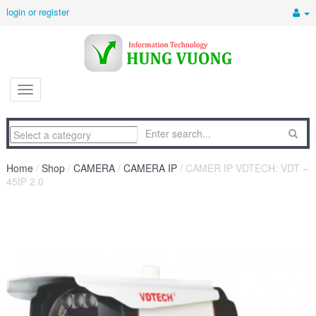
login or register
Home
/
Shop
/
CAMERA
/
CAMERA IP
/ CAMER IP VDTECH: VDT –
45IP 2.0