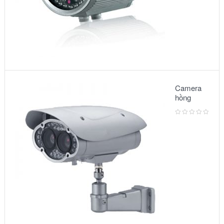
Camera
hồng
ngoại:
Model –
6002IR