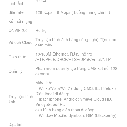
H.264
hình ảnh
Bite rate
128 Kbps – 8 Mbps ( Luồng mạng chính )
Kết nối mạng
ONVIF 2.0
Hỗ trợ
Truy cập hình ảnh bằng công nghệ điện toán
Vdtech Cloud
đám mây
10/100M Ethernet, RJ45, hỗ trợ
Giao thức
/FTP/PPoE/DHCP/RTSP/UPnP/Email/NTP
Phần mềm quản lý tập trung CMS kết nối 128
Quản lý
camera
Máy tính:
– Winxp/Vista/Win7 ( dùng CMS, IE, Firefox )
Điện thoại di đông:
Truy cập hình
– Ipad/ Iphone/ Android: Vmeye Cloud HD,
ảnh
VmeyeSuper HD
cấu hình bằng điện thoại di động
– Window Mobile, Symbian, RIM (Blackberry)
Đặc tính